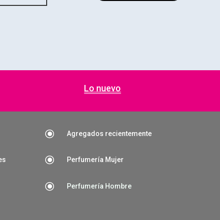
Lo nuevo
\
Agregados recientemente
\
es
Perfumería Mujer
\
Perfumería Hombre