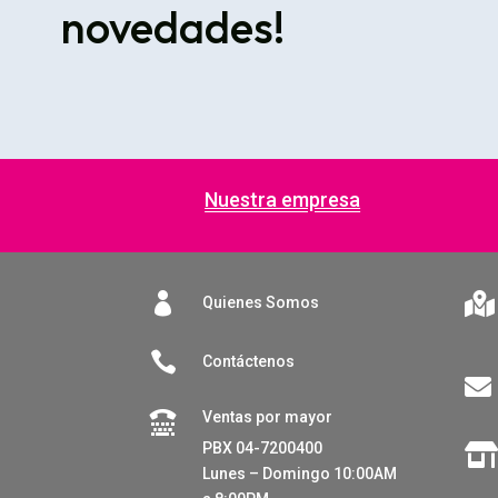
novedades!
Nuestra empresa


Quienes Somos

Contáctenos

Ventas por mayor

PBX 04-7200400
Lunes – Domingo 10:00AM