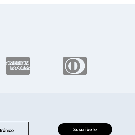


Suscríbete