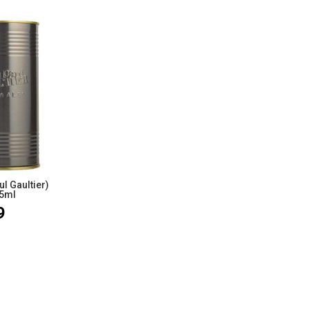
l Gaultier)
25ml
9