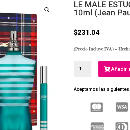
LE MALE ESTU
10ml (Jean Pau
$
231.04
(Precio Incluye IVA) – Hech
LE
Añadir a
MALE
ESTUCHE
EDT
Aceptamos las siguientes
200ML
+EDT
10ML
(JEAN
PAUL
GAULTIER)