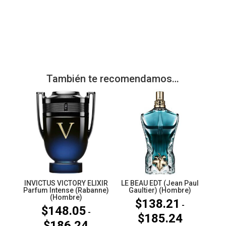
También te recomendamos…
INVICTUS VICTORY ELIXIR
LE BEAU EDT (Jean Paul
Parfum Intense (Rabanne)
Gaultier) (Hombre)
(Hombre)
$
138.21
-
$
148.05
-
$
185.24
Rango
$
186.24
Rango