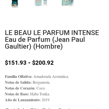
LE BEAU LE PARFUM INTENSE
Eau de Parfum (Jean Paul
Gaultier) (Hombre)
Rango
-
$
151.93
$
200.92
de
precios:
Familia Olfativa:
Amaderada Aromática.
desde
Notas de Salida:
Bergamota.
$151.93
Notas de Corazón
: Coco.
hasta
Notas de Base:
Haba Tonka.
$200.92
Año de Lanzamiento:
2019