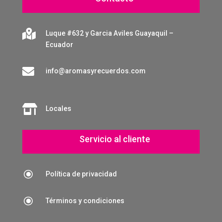

Luque #632 y Garcia Aviles Guayaquil –
Ecuador

info@aromasyrecuerdos.com

Locales
Servicio al cliente
\
Política de privacidad
\
Términos y condiciones