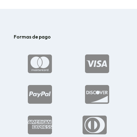
hasta
$185.24
Formas de pago





