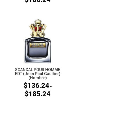
de
de
precios:
precios:
desde
desde
$138.21
$148.05
hasta
hasta
$185.24
$186.24
SCANDAL POUR HOMME
EDT (Jean Paul Gaultier)
(Hombre)
$
136.24
-
$
185.24
Rango
de
precios:
desde
$136.24