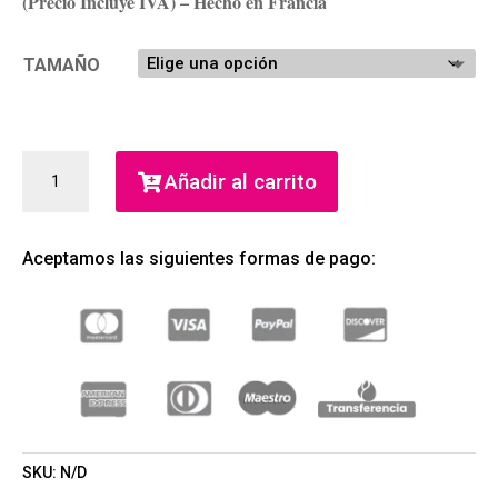
(Precio Incluye IVA) – Hecho en Francia
TAMAÑO
LE
Añadir al carrito
BEAU
LE
PARFUM
Aceptamos las siguientes formas de pago:
INTENSE
EAU
DE
PARFUM
(JEAN
PAUL
GAULTIER)
(HOMBRE)
CANTIDAD
SKU:
N/D