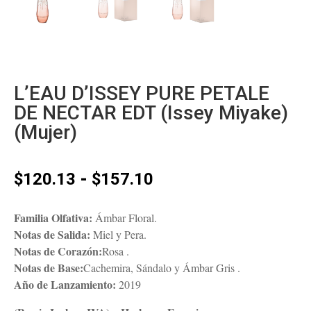
L’EAU D’ISSEY PURE PETALE
DE NECTAR EDT (Issey Miyake)
(Mujer)
Rango
-
$
120.13
$
157.10
de
precios:
Familia Olfativa:
Ámbar Floral.
desde
Notas de Salida:
Miel y Pera.
$120.13
Notas de Corazón:
Rosa .
hasta
Notas de Base:
Cachemira, Sándalo y Ámbar Gris .
$157.10
Año de Lanzamiento:
2019