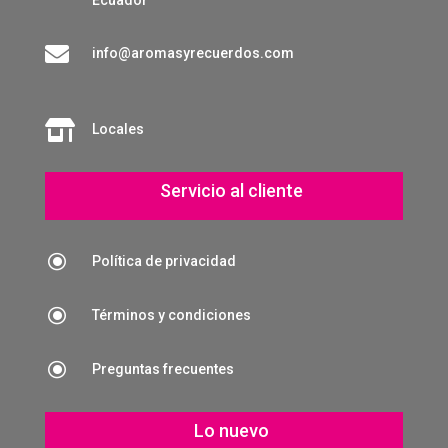
Ecuador

info@aromasyrecuerdos.com

Locales
Servicio al cliente
\
Política de privacidad
\
Términos y condiciones
\
Preguntas frecuentes
Lo nuevo