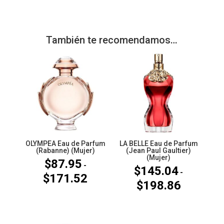
También te recomendamos…
OLYMPEA Eau de Parfum
LA BELLE Eau de Parfum
(Rabanne) (Mujer)
(Jean Paul Gaultier)
(Mujer)
$
87.95
-
$
145.04
-
$
171.52
Rango
$
198.86
Rango
de
de
precios:
precios:
desde