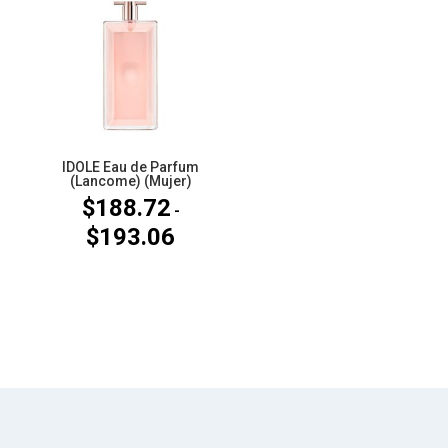
desde
$87.95
$145.04
hasta
hasta
$171.52
$198.86
IDOLE Eau de Parfum
(Lancome) (Mujer)
$
188.72
-
$
193.06
Rango
de
precios:
desde
$188.72
hasta
$193.06