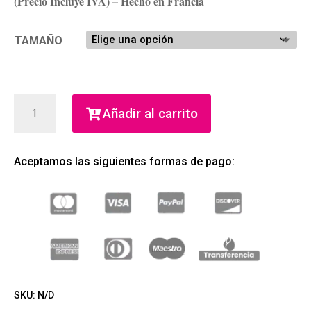
(Precio Incluye IVA) – Hecho en Francia
TAMAÑO
L'EAU
Añadir al carrito
D'ISSEY
PURE
PETALE
Aceptamos las siguientes formas de pago:
DE
NECTAR
EDT
(ISSEY
MIYAKE)
(MUJER)
CANTIDAD
SKU:
N/D