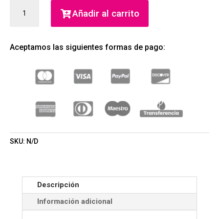
LIGHT
Añadir al carrito
BLUE
CAPRI
IN
Aceptamos las siguientes formas de pago:
LOVE
POUR
HOMME
EAU
DE
PARFUM
(DOLCE
&
GABBANA)
SKU:
N/D
(HOMBRE)
CANTIDAD
Descripción
Información adicional