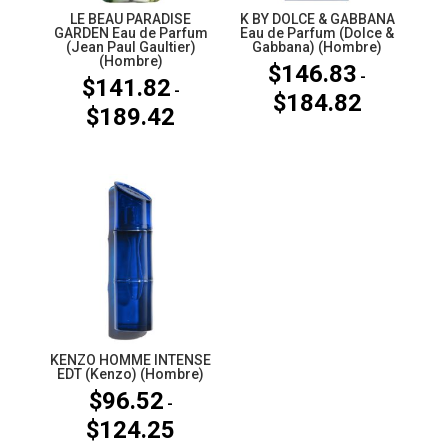
LE BEAU PARADISE
K BY DOLCE & GABBANA
GARDEN Eau de Parfum
Eau de Parfum (Dolce &
(Jean Paul Gaultier)
Gabbana) (Hombre)
(Hombre)
$
146.83
-
$
141.82
-
$
184.82
Rango
$
189.42
Rango
de
de
precios:
precios:
desde
desde
$146.83
$141.82
hasta
hasta
$184.82
$189.42
KENZO HOMME INTENSE
EDT (Kenzo) (Hombre)
$
96.52
-
$
124.25
Rango