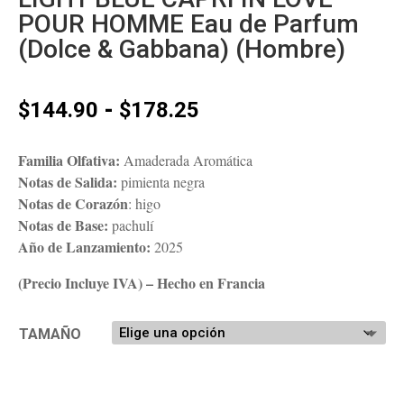
POUR HOMME Eau de Parfum
(Dolce & Gabbana) (Hombre)
Rango
-
$
144.90
$
178.25
de
precios:
Familia Olfativa:
Amaderada Aromática
desde
Notas de Salida:
pimienta negra
$144.90
Notas de Corazón
: higo
hasta
Notas de Base:
pachulí
$178.25
Año de Lanzamiento:
2025
(Precio Incluye IVA) – Hecho en Francia
TAMAÑO