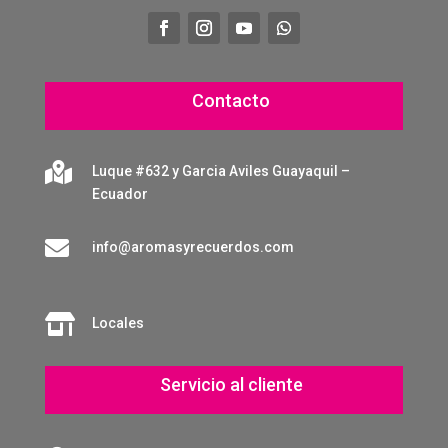
Contacto

Luque #632 y Garcia Aviles Guayaquil –
Ecuador

info@aromasyrecuerdos.com

Locales
Servicio al cliente