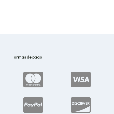
de
precios:
desde
$96.52
hasta
$124.25
Formas de pago



