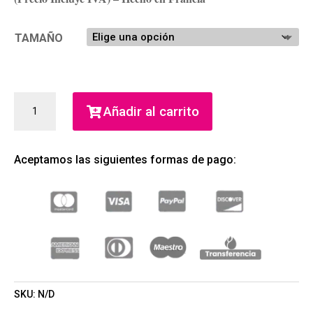
TAMAÑO
LIGHT
Añadir al carrito
BLUE
WOMEN
EDT
Aceptamos las siguientes formas de pago:
(DOLCE
&
GABBANA)
(MUJER)
CANTIDAD
SKU:
N/D