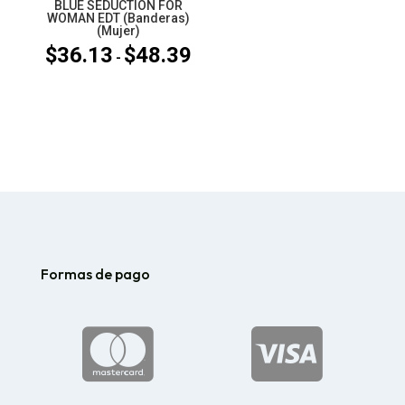
BLUE SEDUCTION FOR
WOMAN EDT (Banderas)
(Mujer)
$
36.13
$
48.39
Rango
-
de
precios:
desde
$36.13
hasta
$48.39
Formas de pago

