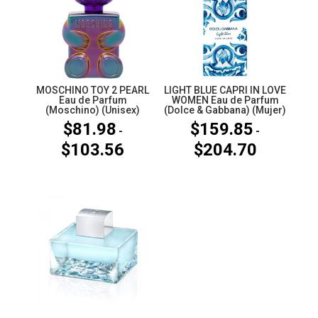
MOSCHINO TOY 2 PEARL
LIGHT BLUE CAPRI IN LOVE
Eau de Parfum
WOMEN Eau de Parfum
(Moschino) (Unisex)
(Dolce & Gabbana) (Mujer)
$
81.98
$
159.85
-
-
$
103.56
$
204.70
Rango
Rango
de
de
precios:
precios:
desde
desde
$81.98
$159.85
hasta
hasta
$103.56
$204.70