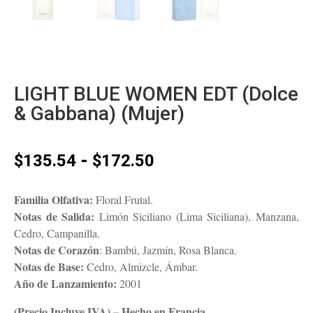
LIGHT BLUE WOMEN EDT (Dolce
& Gabbana) (Mujer)
Rango
-
$
135.54
$
172.50
de
precios:
Familia Olfativa:
Floral Frutal.
desde
Notas de Salida:
Limón Siciliano (Lima Siciliana), Manzana,
$135.54
Cedro, Campanilla.
hasta
Notas de Corazón
: Bambú, Jazmín, Rosa Blanca.
$172.50
Notas de Base:
Cedro, Almizcle, Ámbar.
Año de Lanzamiento:
2001
(Precio Incluye IVA) – Hecho en Francia