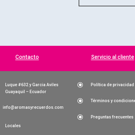
Contacto
Servicio al cliente
\
Luque #632 y Garcia Aviles
Política de privacidad
Guayaquil – Ecuador
\
Términos y condicion
info@aromasyrecuerdos.com
\
Preguntas frecuentes

Locales