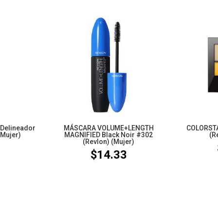
 Delineador
MÁSCARA VOLUME+LENGTH
COLORSTA
(Mujer)
MAGNIFIED Black Noir #302
(R
(Revlon) (Mujer)
3
$
14.33