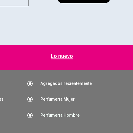
Lo nuevo
\
Agregados recientemente
\
es
Perfumería Mujer
\
Perfumería Hombre