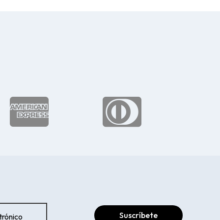


Suscríbete