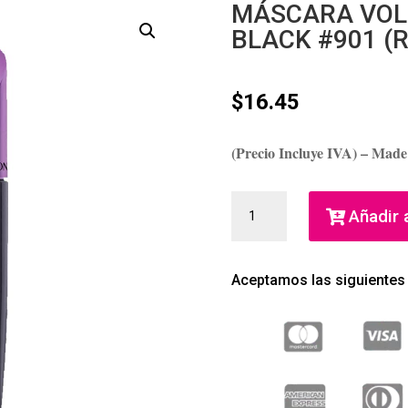
MÁSCARA VOL
BLACK #901 (Re
$
16.45
(Precio Incluye IVA) – Made
MÁSCARA
Añadir a
VOLUMAZING
BLACKEST
BLACK
Aceptamos las siguientes
#901
(REVLON)
(MUJER)
CANTIDAD