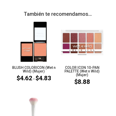
También te recomendamos…
BLUSH COLORICON (Wet n
COLOR ICON 10-PAN
Wild) (Mujer)
PALETTE (Wet n Wild)
(Mujer)
$
4.62
$
4.83
Rango
-
$
8.88
de
precios:
desde
$4.62
hasta