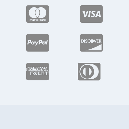





