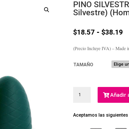
PINO SILVESTR
Silvestre) (Ho
R
-
$
18.57
$
38.19
d
p
(Precio Incluye IVA) – Made in
d
$
h
TAMAÑO
$
PINO
Añadir a
SILVESTRE
CLASICO
EDT
Aceptamos las siguientes
(PINO
SILVESTRE)