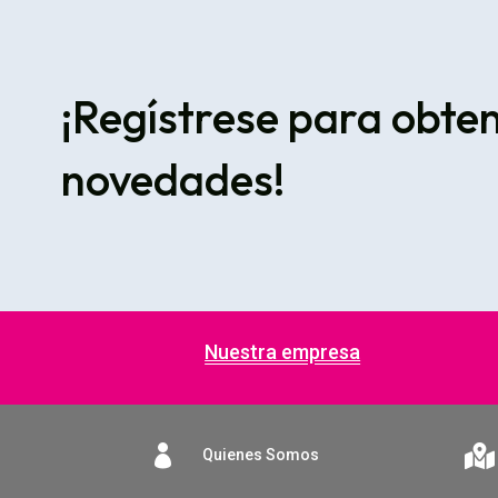
¡Regístrese para obte
novedades!
Nuestra empresa


Quienes Somos