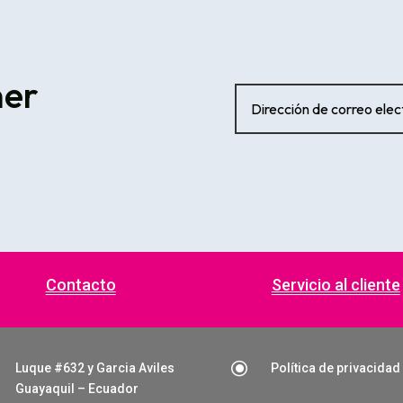
ner
Contacto
Servicio al cliente
\
Luque #632 y Garcia Aviles
Política de privacidad
Guayaquil – Ecuador