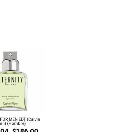
FOR MEN EDT (Calvin
ein) (Hombre)
.04
$
186.00
Rango