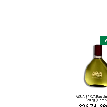
AGUA BRAVA Eau de
(Puig) (Homb
$
26.74
$
8