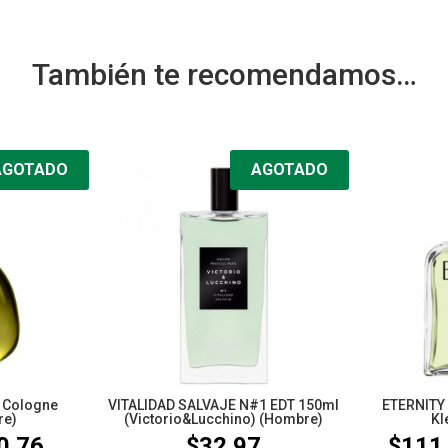
También te recomendamos…
AGOTADO
AGOTADO
 Cologne
VITALIDAD SALVAJE N#1 EDT 150ml
ETERNITY 
re)
(Victorio&Lucchino) (Hombre)
Kl
0.76
$
32.97
$
111
Rango