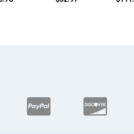
de
precios:
desde
$26.74
hasta
$80.76

