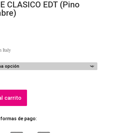
E CLASICO EDT (Pino
mbre)
ango
e
recios:
 Italy
esde
18.57
asta
38.19
l carrito
 formas de pago: