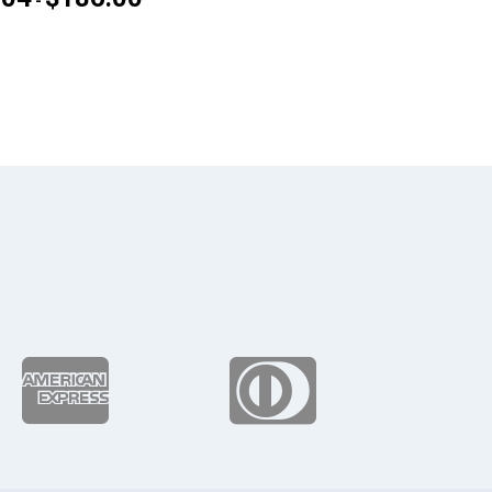
-
de
precios:
desde
$111.04
hasta
$186.00

