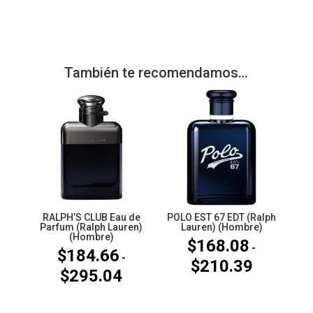
También te recomendamos…
RALPH’S CLUB Eau de
POLO EST 67 EDT (Ralph
Parfum (Ralph Lauren)
Lauren) (Hombre)
(Hombre)
$
168.08
-
$
184.66
-
$
210.39
Rango
$
295.04
Rango
de
de
precios:
precios: