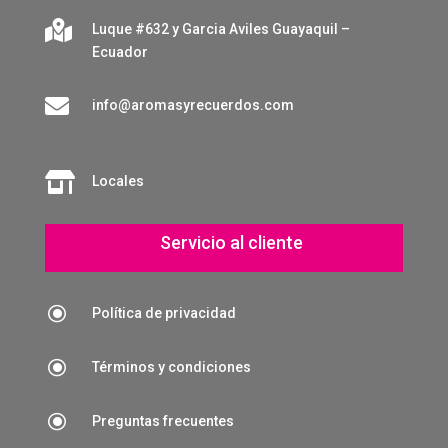

Luque #632 y Garcia Aviles Guayaquil –
Ecuador

info@aromasyrecuerdos.com

Locales
Servicio al cliente
\
Política de privacidad
\
Términos y condiciones
\
Preguntas frecuentes