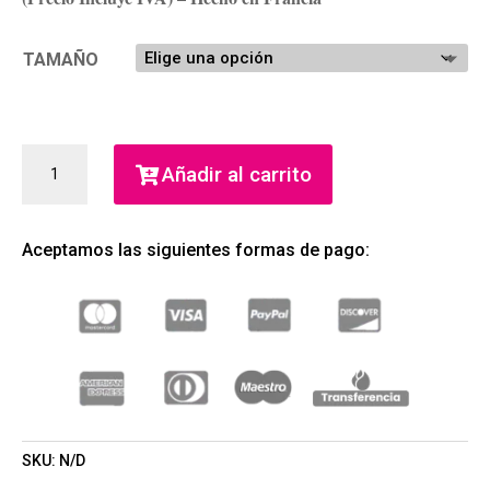
TAMAÑO
RALPH'S
Añadir al carrito
CLUB
PARFUM
(RALPH
Aceptamos las siguientes formas de pago:
LAUREN)
(HOMBRE)
CANTIDAD
SKU:
N/D