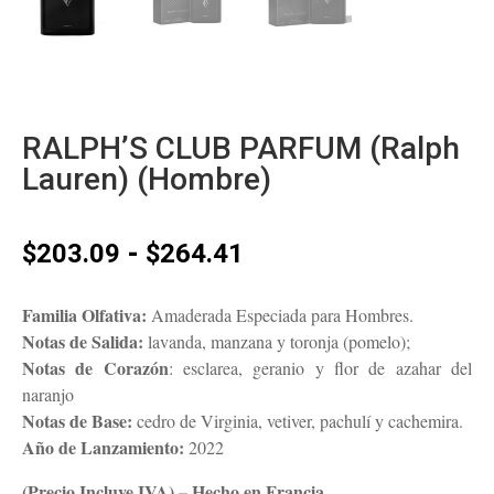
RALPH’S CLUB PARFUM (Ralph
Lauren) (Hombre)
Rango
-
$
203.09
$
264.41
de
precios:
Familia Olfativa:
Amaderada Especiada para Hombres.
desde
Notas de Salida:
lavanda, manzana y toronja (pomelo);
$203.09
Notas de Corazón
: esclarea, geranio y flor de azahar del
hasta
naranjo
$264.41
Notas de Base:
cedro de Virginia, vetiver, pachulí y cachemira.
Año de Lanzamiento:
2022
(Precio Incluye IVA) – Hecho en Francia