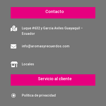
Contacto

Luque #632 y Garcia Aviles Guayaquil –
Ecuador

info@aromasyrecuerdos.com

Locales
Servicio al cliente
\
Política de privacidad