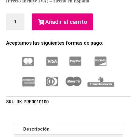
(Precio Incluye IVA) – Hecho en España
REEBOK
Añadir al carrito
MOVE
YOUR
SPIRIT
Aceptamos las siguientes formas de pago:
FOR
HER
EDT
100ML
(REEBOK)
(MUJER)
CANTIDAD
SKU:
RK-PRE0010100
Descripción