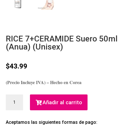
RICE 7+CERAMIDE Suero 50ml
(Anua) (Unisex)
$
43.99
(Precio Incluye IVA) – Hecho en Corea
RICE
Añadir al carrito
7+CERAMIDE
SUERO
50ML
Aceptamos las siguientes formas de pago:
(ANUA)