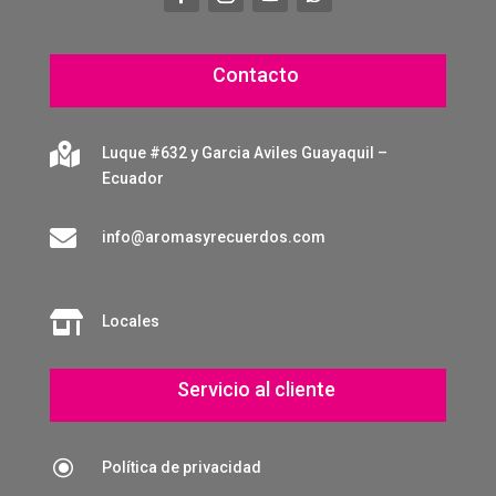
Contacto

Luque #632 y Garcia Aviles Guayaquil –
Ecuador

info@aromasyrecuerdos.com

Locales
Servicio al cliente
\
Política de privacidad