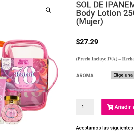
SOL DE IPANEM
Body Lotion 25
(Mujer)
$
27.29
(Precio Incluye IVA) – Hec
AROMA
SOL
Añadir a
DE
IPANEMA
ESTUCHE
Aceptamos las siguientes
EDT