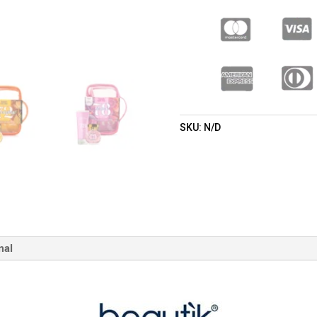
100ML
+
BODY
LOTION
250ML
(BEAUTIK
LONDON)
(MUJER)
SKU:
N/D
CANTIDAD
nal