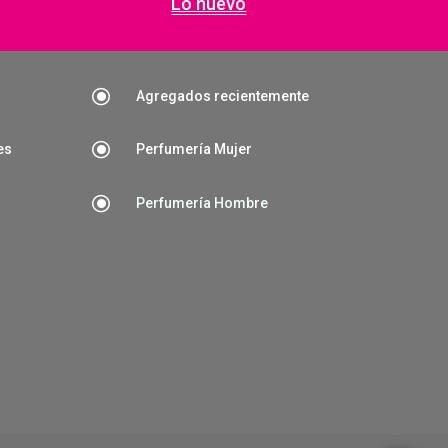
Lo nuevo
\
Agregados recientemente
\
es
Perfumería Mujer
\
Perfumería Hombre