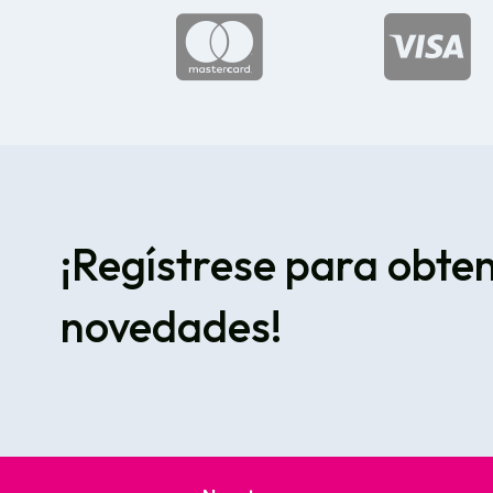


¡Regístrese para obte
novedades!