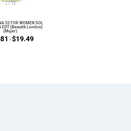
A 52 FOR WOMEN SOL
 EDT (Beautik London)
(Mujer)
.81
$
19.49
Rango
-
de
precios:
desde
$10.81
hasta
$19.49