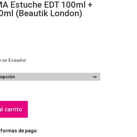
A Estuche EDT 100ml +
0ml (Beautik London)
ho en Ecuador
l carrito
 formas de pago: