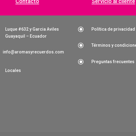
Contacto
Servicio al cliente
\
Luque #632 y Garcia Aviles
Política de privacidad
Guayaquil – Ecuador
\
Términos y condicion
info@aromasyrecuerdos.com
\
Preguntas frecuentes

Locales