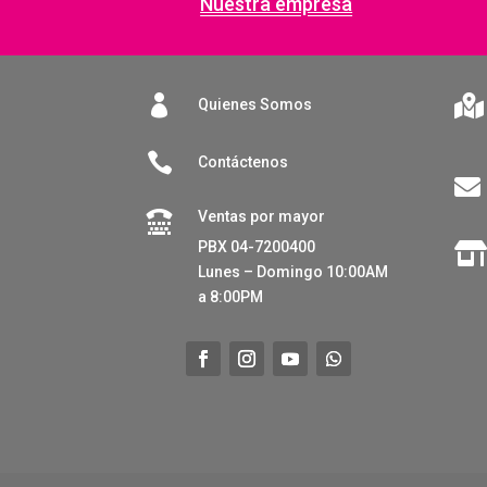
Nuestra empresa


Quienes Somos

Contáctenos

Ventas por mayor

PBX 04-7200400
Lunes – Domingo 10:00AM
a 8:00PM