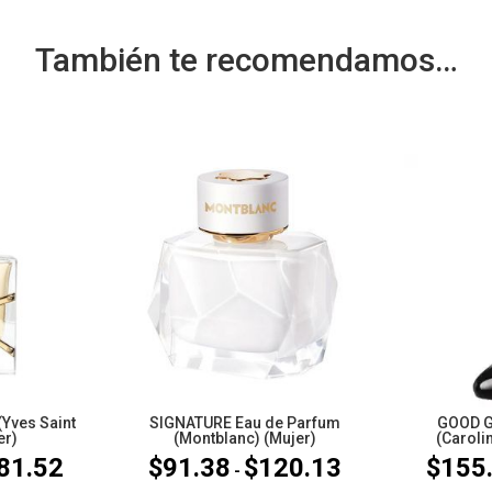
También te recomendamos…
(Yves Saint
SIGNATURE Eau de Parfum
GOOD G
er)
(Montblanc) (Mujer)
(Caroli
81.52
$
91.38
$
120.13
$
155
Rango
Rango
-