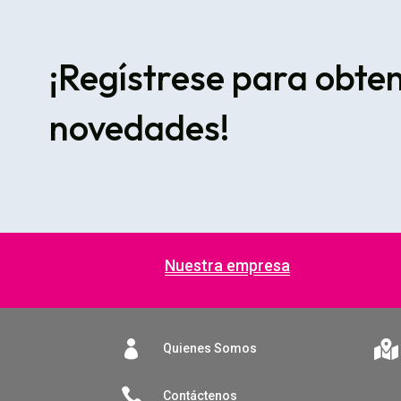
¡Regístrese para obte
novedades!
Nuestra empresa


Quienes Somos

Contáctenos