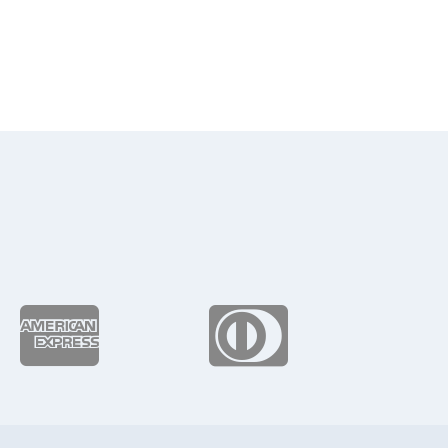
de
precios:
desde
$155.84
hasta
$227.46

