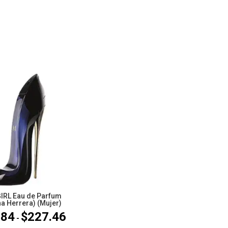
IRL Eau de Parfum
na Herrera) (Mujer)
.84
$
227.46
Rango
-