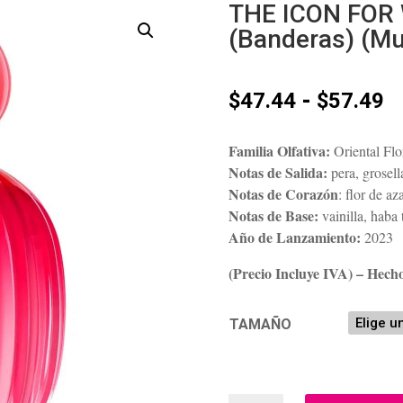
THE ICON FOR
(Banderas) (Mu
R
-
$
47.44
$
57.49
d
p
Familia Olfativa:
Oriental Flo
d
Notas de Salida:
pera, grosell
$
Notas de Corazón
: flor de a
h
Notas de Base:
vainilla, haba 
$
Año de Lanzamiento:
2023
(Precio Incluye IVA) – Hech
TAMAÑO