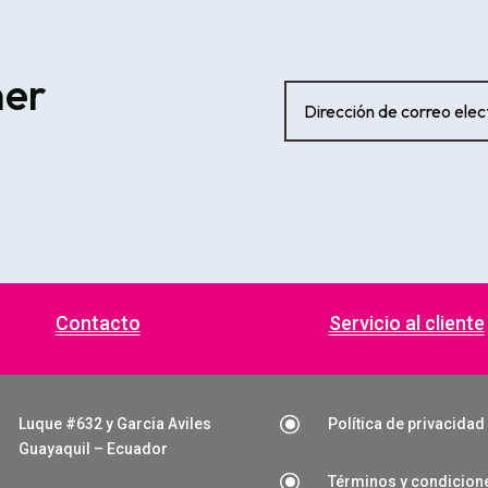
ner
Contacto
Servicio al cliente
\
Luque #632 y Garcia Aviles
Política de privacidad
Guayaquil – Ecuador
\
Términos y condicion