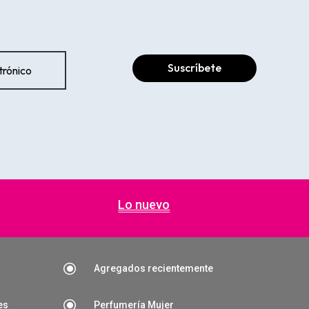
Suscríbete
Lo nuevo
\
Agregados recientemente
\
es
Perfumería Mujer