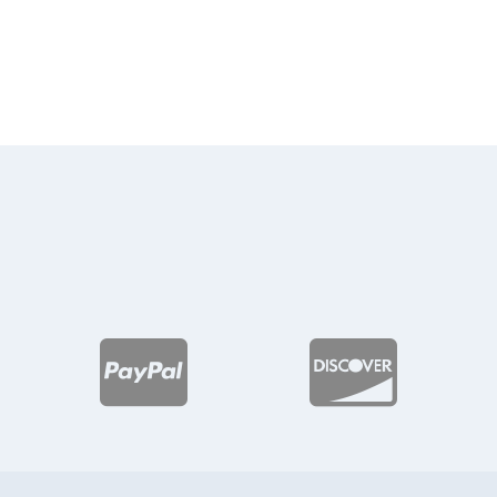
de
de
precios:
precios:
desde
desde
$202.25
$91.38
hasta
hasta
$281.52
$120.13

