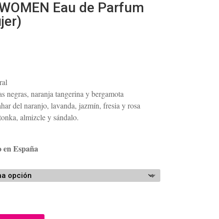
 WOMEN Eau de Parfum
jer)
ango
e
recios:
ral
esde
as negras, naranja tangerina y bergamota
47.44
zahar del naranjo, lavanda, jazmín, fresia y rosa
asta
tonka, almizcle y sándalo.
57.49
o en España