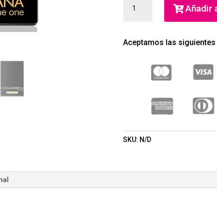
THE
Añadir a
ONE
POUR
HOMME
Aceptamos las siguientes
EAU
DE
PARFUM
INTENSE
(DOLCE
&
GABBANA)
(HOMBRE)
CANTIDAD
SKU:
N/D
nal