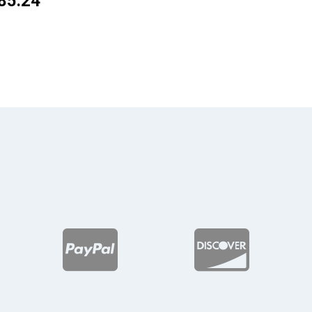
85.24
Rango
de
de
precios:
precios:
desde
desde
$211.52
$137.24
hasta
hasta
$260.81
$185.24

