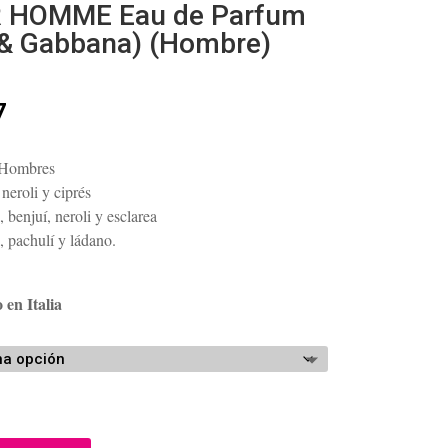
 HOMME Eau de Parfum
 & Gabbana) (Hombre)
Rango
7
de
precios:
 Hombres
desde
eroli y ciprés
$128.80
, benjuí, neroli y esclarea
hasta
, pachulí y ládano.
$156.07
 en Italia