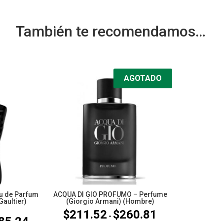
También te recomendamos…
AGOTADO
u de Parfum
ACQUA DI GIO PROFUMO – Perfume
Gaultier)
(Giorgio Armani) (Hombre)
$
211.52
$
260.81
Rango
-