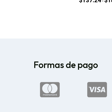
$
137.24
$
1
-
Formas de pago

