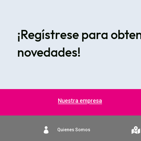
¡Regístrese para obte
novedades!
Nuestra empresa


Quienes Somos