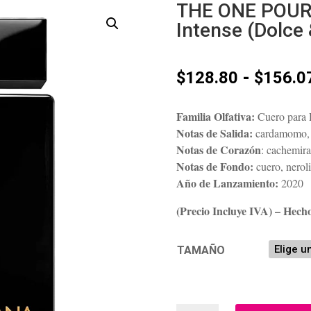
THE ONE POUR
Intense (Dolce
-
$
128.80
$
156.0
Familia Olfativa:
Cuero para
Notas de Salida:
cardamomo, n
Notas de Corazón
: cachemira
Notas de Fondo:
cuero, neroli
Año de Lanzamiento:
2020
(Precio Incluye IVA) – Hecho
TAMAÑO