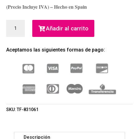
(Precio Incluye IVA) – Hecho en Spain
TOUS
Añadir al carrito
KIDS
GIRL
EDT
Aceptamos las siguientes formas de pago:
100ML
(TOUS)
(NIÑA)
CANTIDAD
SKU:
TF-831061
Descripción