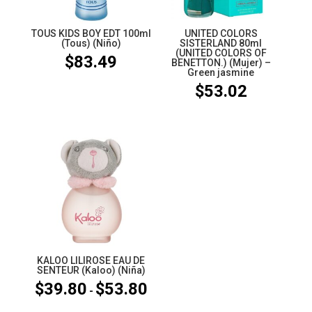
TOUS KIDS BOY EDT 100ml
UNITED COLORS
(Tous) (Niño)
SISTERLAND 80ml
(UNITED COLORS OF
$
83.49
BENETTON.) (Mujer) –
Green jasmine
$
53.02
KALOO LILIROSE EAU DE
SENTEUR (Kaloo) (Niña)
$
39.80
$
53.80
Rango
-
de