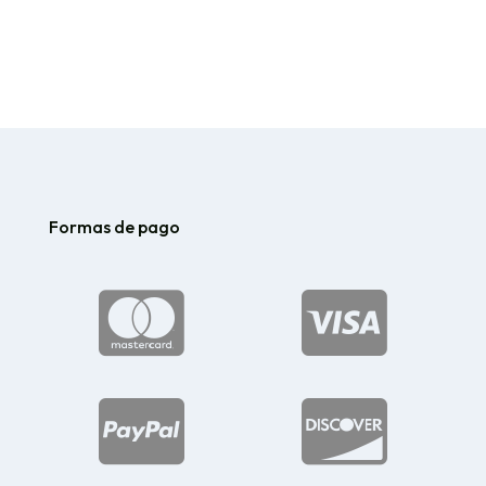
precios:
desde
$39.80
hasta
$53.80
Formas de pago



