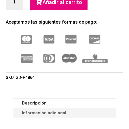
Añadir al carrito
COOKIES
&
CREAM
Aceptamos las siguientes formas de pago:
EAU
DE
PARFUM
50ML
(GRANDEUR)
(MUJER)
CANTIDAD
SKU:
GD-P4864
Descripción
Información adicional