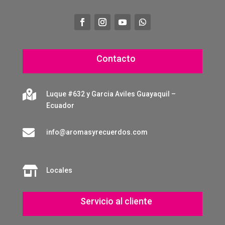
Contacto

Luque #632 y Garcia Aviles Guayaquil –
Ecuador

info@aromasyrecuerdos.com

Locales
Servicio al cliente