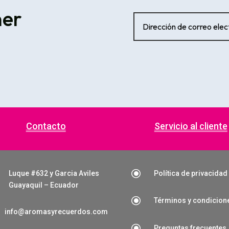
ner
Contacto
Servicio al cliente
\
Luque #632 y Garcia Aviles
Política de privacidad
Guayaquil – Ecuador
\
Términos y condicion
info@aromasyrecuerdos.com
\
Preguntas frecuentes