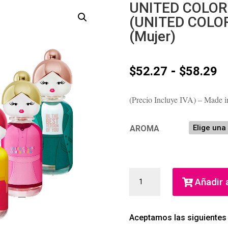
UNITED COLOR
(UNITED COLO
(Mujer)
R
-
$
52.27
$
58.29
d
p
(Precio Incluye IVA) – Made i
d
$
h
AROMA
$
UNITED
Añadir a
COLORS
SISTERLAND
80ML
Aceptamos las siguientes
(UNITED