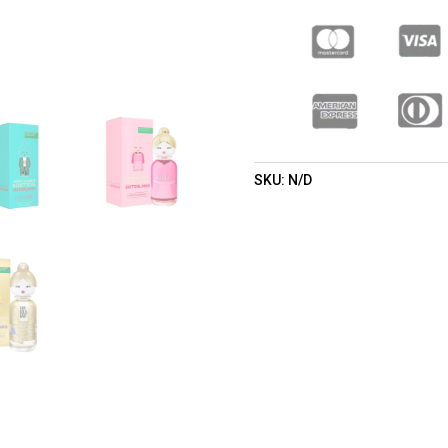
COLORS
OF
BENETTON.)
(MUJER)
CANTIDAD
SKU:
N/D