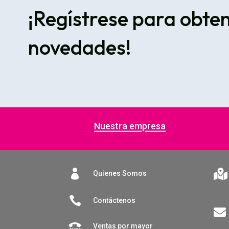
¡Regístrese para obte
novedades!
Nuestra empresa


Quienes Somos

Contáctenos

Ventas por mayor
