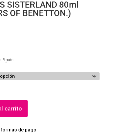
S SISTERLAND 80ml
RS OF BENETTON.)
ango
e
recios:
n Spain
esde
52.27
asta
58.29
l carrito
 formas de pago: