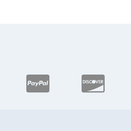
desde
$36.13
hasta
$48.20

