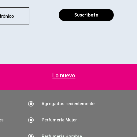
Suscríbete
Lo nuevo
\
Agregados recientemente
\
es
Perfumería Mujer
\
Perfumería Hombre