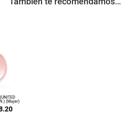
También te recomendamos…
(UNITED
.) (Mujer)
8.20
Rango
de
precios: