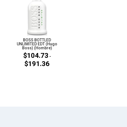
hasta
$97.06
BOSS BOTTLED
UNLIMITED EDT (Hugo
Boss) (Hombre)
$
104.73
-
$
191.36
Rango
de
precios:
desde
$104.73
hasta
$191.36