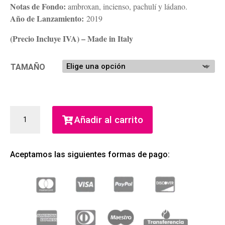
Notas de Fondo:
ambroxan, incienso, pachulí y ládano.
Año de Lanzamiento:
2019
(Precio Incluye IVA) – Made in Italy
TAMAÑO
UOMO
Añadir al carrito
SALVATORE
FERRAGAMO
URBAN
Aceptamos las siguientes formas de pago:
FEEL
EDT
(SALVATORE
FERRAGAMO)
(HOMBRE)
CANTIDAD