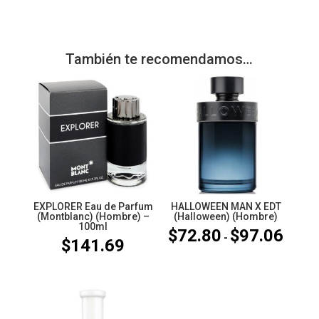
También te recomendamos…
EXPLORER Eau de Parfum
HALLOWEEN MAN X EDT
(Montblanc) (Hombre) –
(Halloween) (Hombre)
100ml
$
72.80
$
97.06
Rango
-
$
141.69
de
precios
desde
$72.80