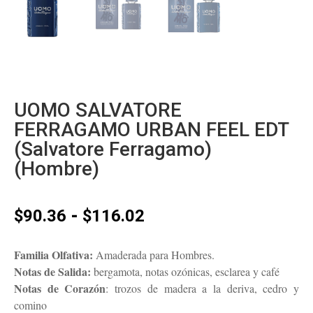
UOMO SALVATORE
FERRAGAMO URBAN FEEL EDT
(Salvatore Ferragamo)
(Hombre)
Rango
-
$
90.36
$
116.02
de
precios:
Familia Olfativa:
Amaderada para Hombres.
desde
Notas de Salida:
bergamota, notas ozónicas, esclarea y café
$90.36
Notas de Corazón
: trozos de madera a la deriva, cedro y
hasta
comino
$116.02