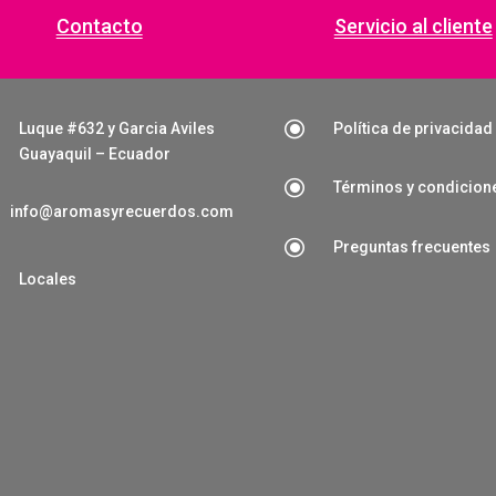
Contacto
Servicio al cliente
\
Luque #632 y Garcia Aviles
Política de privacidad
Guayaquil – Ecuador
\
Términos y condicion
info@aromasyrecuerdos.com
\
Preguntas frecuentes

Locales