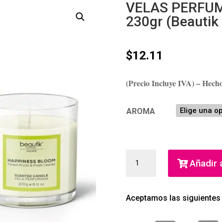
VELAS PERFUM
230gr (Beautik
$
12.11
(Precio Incluye IVA) – Hec
AROMA
VELAS
Añadir a
PERFUMADAS
BEAUTIK
LONDON
Aceptamos las siguientes
230GR
(BEAUTIK