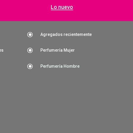
Lo nuevo
\
Agregados recientemente
\
es
Perfumería Mujer
\
Perfumería Hombre