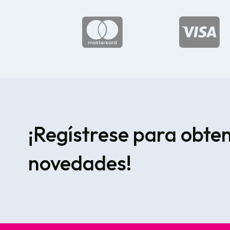


¡Regístrese para obte
novedades!