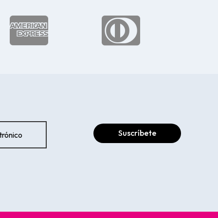


Suscríbete