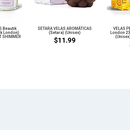
 Beautik
SETARA VELAS AROMÁTICAS
VELAS P
ik London)
(Setara) (Unisex)
London 23
HT SHIMMER
(Unisex
$
11.99
1