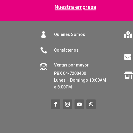
Nuestra empresa


Quienes Somos

Contáctenos

Ventas por mayor

PBX 04-7200400
Lunes – Domingo 10:00AM
a 8:00PM