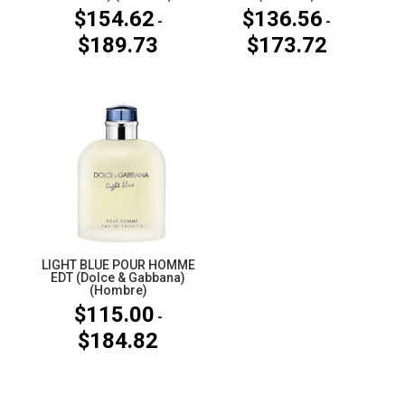
$
154.62
$
136.56
-
-
$
189.73
$
173.72
Rango
Rango
de
de
precios:
precios:
desde
desde
$154.62
$136.56
hasta
hasta
$189.73
$173.72
LIGHT BLUE POUR HOMME
EDT (Dolce & Gabbana)
(Hombre)
$
115.00
-
$
184.82
Rango
de
precios: