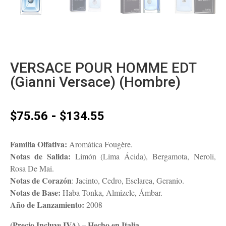
VERSACE POUR HOMME EDT
(Gianni Versace) (Hombre)
Rango
-
$
75.56
$
134.55
de
precios:
Familia Olfativa:
Aromática Fougère.
desde
Notas de Salida:
Limón (Lima Ácida), Bergamota, Neroli,
$75.56
Rosa De Mai.
hasta
Notas de Corazón
: Jacinto, Cedro, Esclarea, Geranio.
$134.55
Notas de Base:
Haba Tonka, Almizcle, Ámbar.
Año de Lanzamiento:
2008
(Precio Incluye IVA) – Hecho en Italia