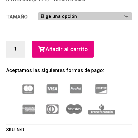
TAMAÑO
VERSACE
Añadir al carrito
POUR
HOMME
EDT
Aceptamos las siguientes formas de pago:
(GIANNI
VERSACE)
(HOMBRE)
CANTIDAD
SKU:
N/D