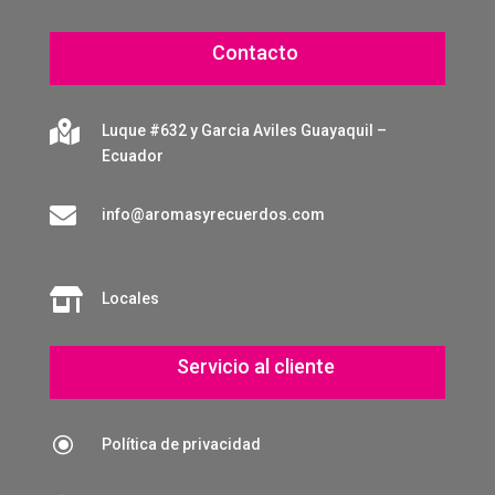
Contacto

Luque #632 y Garcia Aviles Guayaquil –
Ecuador

info@aromasyrecuerdos.com

Locales
Servicio al cliente
\
Política de privacidad