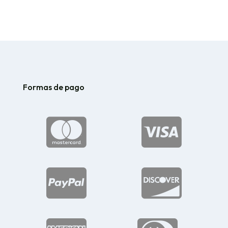
desde
$115.00
hasta
$184.82
Formas de pago



