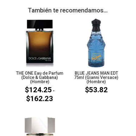
También te recomendamos…
THE ONE Eau de Parfum
BLUE JEANS MAN EDT
(Dolce & Gabbana)
75ml (Gianni Versace)
(Hombre)
(Hombre)
$
124.25
$
53.82
-
$
162.23
Rango
de
precios:
desde
$124.25