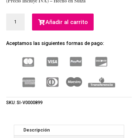
(Precio Incluye IVA) – Hecho en Suiza
VICTORINOX
Añadir al carrito
SWISS
ARMY
BLACK
Aceptamos las siguientes formas de pago:
STEEL
FOR
HIM
100ML
(SWISS
ARMY)
(HOMBRE)
CANTIDAD
SKU:
SI-V0000899
Descripción