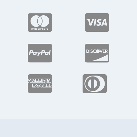





