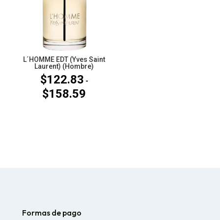
hasta
$162.23
L´HOMME EDT (Yves Saint
Laurent) (Hombre)
$
122.83
-
$
158.59
Rango
de
precios:
desde
$122.83
hasta
$158.59
Formas de pago