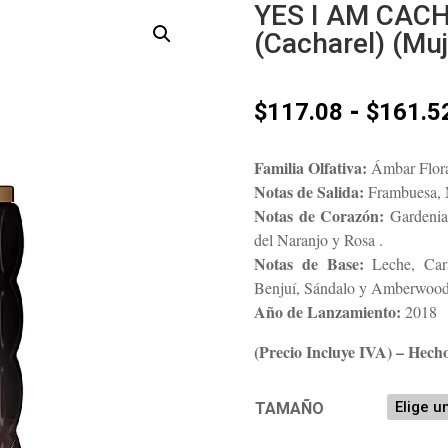
YES I AM CACH
(Cacharel) (Muj
-
$
117.08
$
161.5
Familia Olfativa:
Ámbar Flora
Notas de Salida:
Frambuesa, 
Notas de Corazón:
Gardenia,
del Naranjo y Rosa .
Notas de Base:
Leche, Cara
Benjuí, Sándalo y Amberwood
Año de Lanzamiento:
2018
(Precio Incluye IVA) – Hech
TAMAÑO