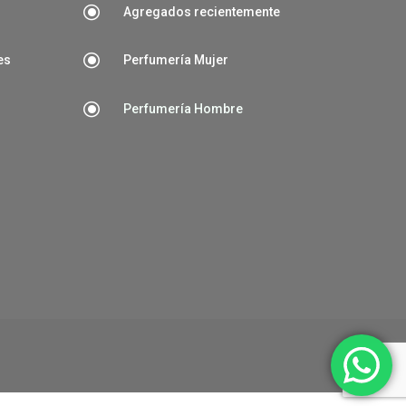
\
Agregados recientemente
\
es
Perfumería Mujer
\
Perfumería Hombre