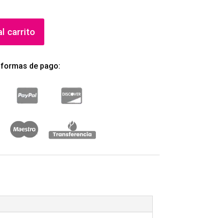
l carrito
 formas de pago: