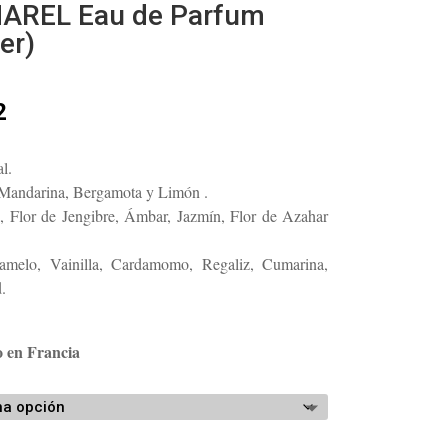
AREL Eau de Parfum
er)
Rango
2
de
precios:
l.
desde
Mandarina, Bergamota y Limón .
$117.08
 Flor de Jengibre, Ámbar, Jazmín, Flor de Azahar
hasta
$161.52
melo, Vainilla, Cardamomo, Regaliz, Cumarina,
.
o en Francia