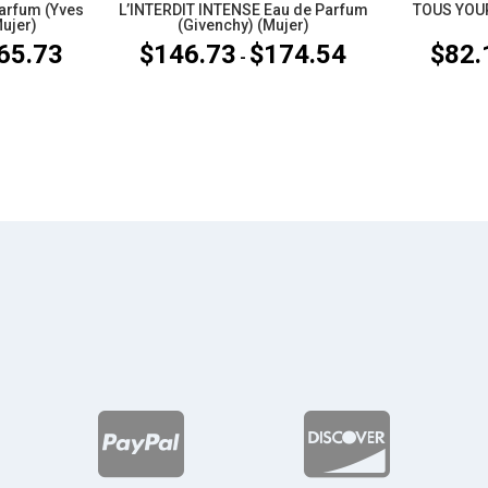
arfum (Yves
L’INTERDIT INTENSE Eau de Parfum
TOUS YOU
Mujer)
(Givenchy) (Mujer)
65.73
$
146.73
$
174.54
$
82.
Rango
Rango
-
de
de
precios:
precios:
desde
desde
$201.25
$146.73
hasta
hasta
$265.73
$174.54

