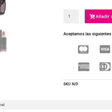
YES
Añadir a
I
AM
CACHAREL
Aceptamos las siguientes
EAU
DE
PARFUM
(CACHAREL)
(MUJER)
CANTIDAD
SKU:
N/D
nal