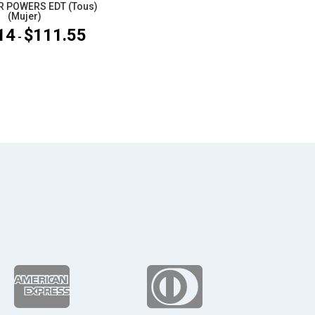
R POWERS EDT (Tous)
(Mujer)
14
$
111.55
Rango
-
de
precios:
desde
$82.14
hasta
$111.55

