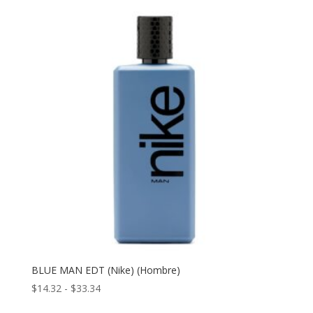
BLUE MAN EDT (Nike) (Hombre)
Rango
$
14.32
-
$
33.34
de