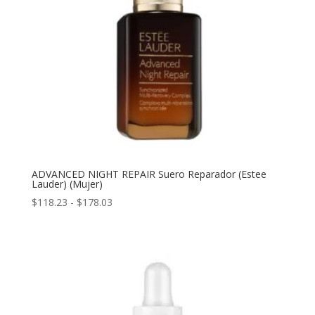
ADVANCED NIGHT REPAIR Suero Reparador (Estee
Lauder) (Mujer)
Rango
$
118.23
-
$
178.03
de
precios:
desde
$118.23
hasta
$178.03