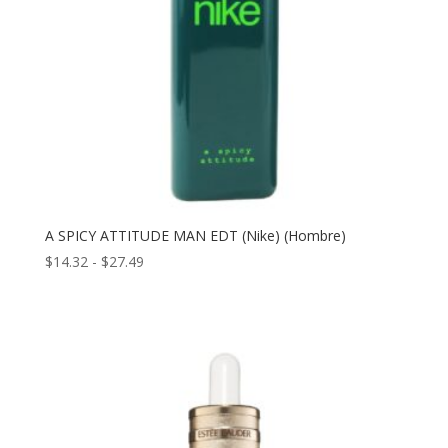
A SPICY ATTITUDE MAN EDT (Nike) (Hombre)
Rango
$
14.32
-
$
27.49
de
precios:
desde
$14.32
hasta
$27.49