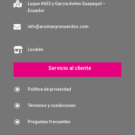

Luque #632 y Garcia Aviles Guayaquil –
Ecuador

info@aromasyrecuerdos.com

Locales
Servicio al cliente
\
Política de privacidad
\
Términos y condiciones
\
Preguntas frecuentes