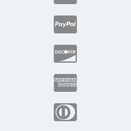



