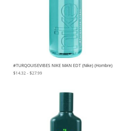
#TURQOUISEVIBES NIKE MAN EDT (Nike) (Hombre)
Rango
$
14.32
-
$
27.99
de
precios:
desde
$14.32
hasta
$27.99