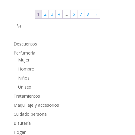
precios:
desde
1
2
3
4
…
6
7
8
→
$14.32
hasta
$33.34
Descuentos
Perfumería
Mujer
Hombre
Niños
Unisex
Tratamientos
Maquillaje y accesorios
Cuidado personal
Bisutería
Hogar