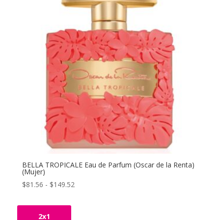
BELLA TROPICALE Eau de Parfum (Oscar de la Renta)
(Mujer)
Rango
$
81.56
-
$
149.52
de
precios:
2x1
desde