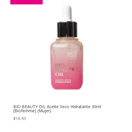
$81.56
hasta
$149.52
BIO BEAUTY OIL Aceite Seco Hidratante 30ml
(Biofemme) (Mujer)
$
16.43