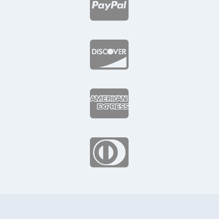



