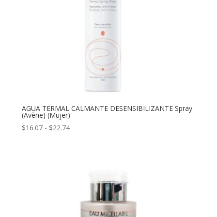
AGUA TERMAL CALMANTE DESENSIBILIZANTE Spray
(Avène) (Mujer)
Rango
$
16.07
-
$
22.74
de
precios:
desde
$16.07
hasta
$22.74