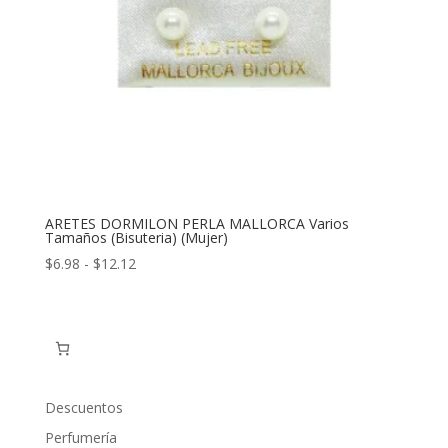
ARETES DORMILON PERLA MALLORCA Varios
Tamaños (Bisuteria) (Mujer)
Rango
$
6.98
-
$
12.12
de
precios:
desde
$6.98
hasta
$12.12
Descuentos
Perfumería