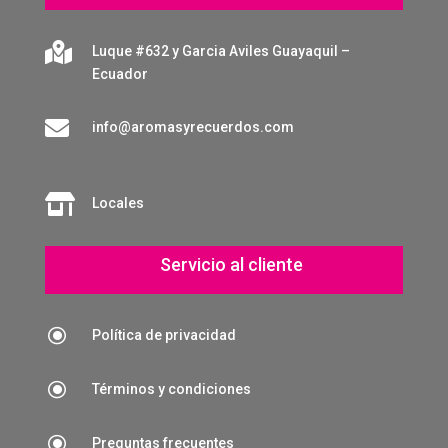

Luque #632 y Garcia Aviles Guayaquil –
Ecuador

info@aromasyrecuerdos.com

Locales
Servicio al cliente
\
Política de privacidad
\
Términos y condiciones
\
Preguntas frecuentes