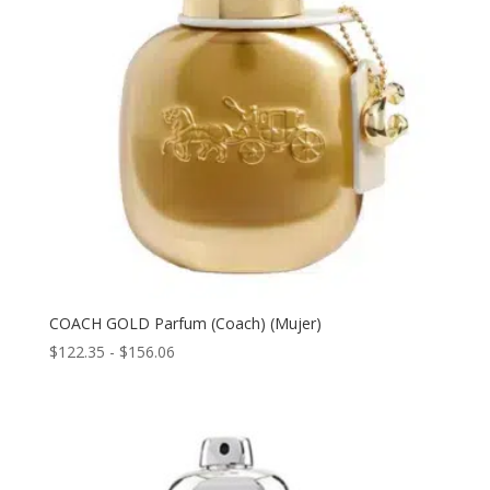
COACH GOLD Parfum (Coach) (Mujer)
Rango
$
122.35
-
$
156.06
de
precios:
desde
$122.35
hasta