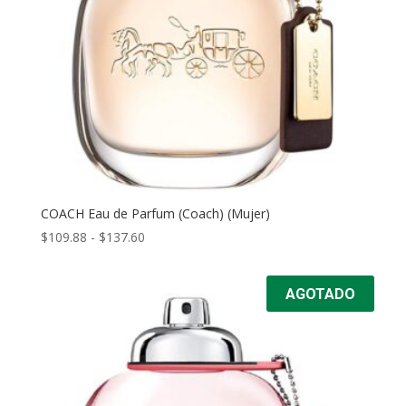
COACH Eau de Parfum (Coach) (Mujer)
Rango
$
109.88
-
$
137.60
de
precios:
AGOTADO
desde
$109.88
hasta
$137.60