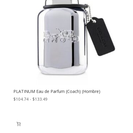
$156.06
PLATINUM Eau de Parfum (Coach) (Hombre)
Rango
$
104.74
-
$
133.49
de
precios:
desde
$104.74
hasta