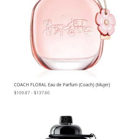
COACH FLORAL Eau de Parfum (Coach) (Mujer)
Rango
$
109.87
-
$
137.60
de
precios:
desde
$109.87
hasta
$137.60