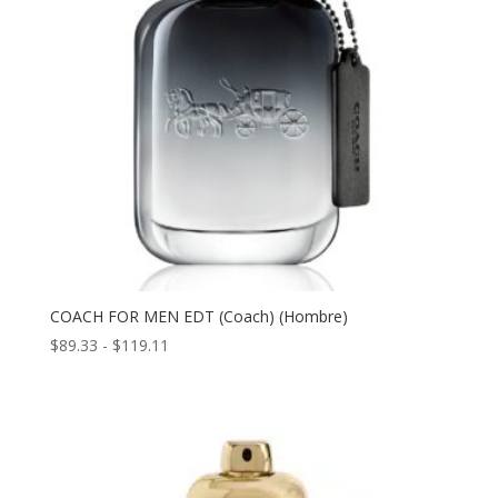
COACH FOR MEN EDT (Coach) (Hombre)
Rango
$
89.33
-
$
119.11
de
precios:
desde
$89.33
hasta
$119.11