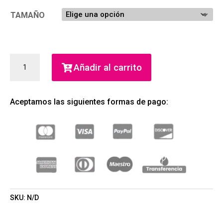
TAMAÑO
COACH
Añadir al carrito
GOLD
PARFUM
(COACH)
Aceptamos las siguientes formas de pago:
(MUJER)
CANTIDAD
SKU:
N/D