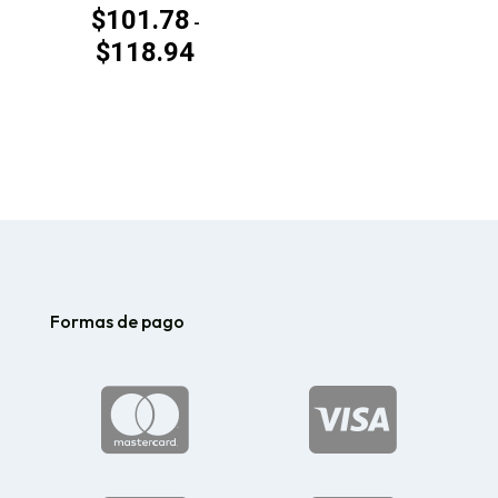
$
101.78
-
$
118.94
Rango
de
precios:
desde
$101.78
hasta
$118.94
Formas de pago

