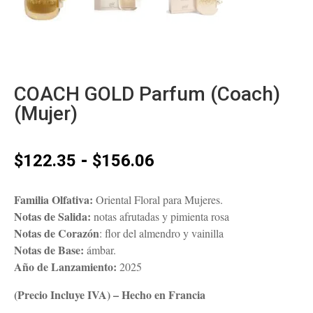
COACH GOLD Parfum (Coach)
(Mujer)
Rango
-
$
122.35
$
156.06
de
precios:
Familia Olfativa:
Oriental Floral para Mujeres.
desde
Notas de Salida:
notas afrutadas y pimienta rosa
$122.35
Notas de Corazón
: flor del almendro y vainilla
hasta
Notas de Base:
ámbar.
$156.06
Año de Lanzamiento:
2025
(Precio Incluye IVA) – Hecho en Francia