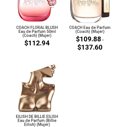
COACH FLORAL BLUSH
COACH Eau de Parfum
Eau de Parfum 50ml
(Coach) (Mujer)
(Coach) (Mujer)
$
109.88
-
$
112.94
$
137.60
Rango
de
precios:
desde
$109.88
hasta
$137.60
EILISH DE BILLIE EILISH
Eau de Parfum (Billie
Eilish) (Mujer)