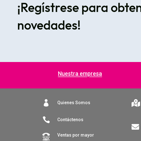
¡Regístrese para obte
novedades!
Nuestra empresa


Quienes Somos

Contáctenos

Ventas por mayor
