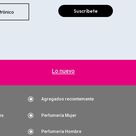
Suscríbete
Lo nuevo
\
Agregados recientemente
\
es
Perfumería Mujer
\
Perfumería Hombre