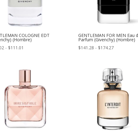
TLEMAN COLOGNE EDT
GENTLEMAN FOR MEN Eau 
enchy) (Hombre)
Parfum (Givenchy) (Hombre)
Rango
Rango
02
-
$
111.01
$
141.28
-
$
174.27
de
de
precios:
precios:
desde
desde
$80.02
$141.28
hasta
hasta
$111.01
$174.27