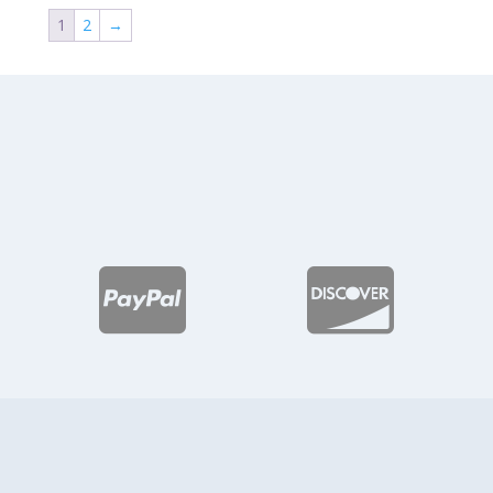
desde
desde
1
2
→
$146.73
$158.54
hasta
hasta
$174.54
$182.93

