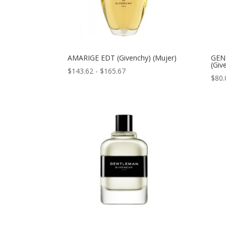
AMARIGE EDT (Givenchy) (Mujer)
GEN
(Giv
Rango
$
143.62
-
$
165.67
$
80.
de
precios:
desde
$143.62
hasta
$165.67