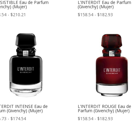
SISTIBLE Eau de Parfum
L’INTERDIT Eau de Parfum
enchy) (Mujer)
(Givenchy) (Mujer)
Rango
Rango
.54
-
$
210.21
$
158.54
-
$
182.93
de
de
precios:
precios:
desde
desde
$158.54
$158.54
hasta
hasta
$210.21
$182.93
TERDIT INTENSE Eau de
L’INTERDIT ROUGE Eau de
um (Givenchy) (Mujer)
Parfum (Givenchy) (Mujer)
Rango
Rango
.73
-
$
174.54
$
158.54
-
$
182.93
de
de
precios:
precios: