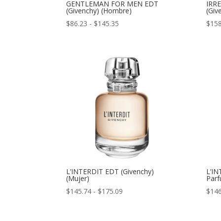
GENTLEMAN FOR MEN EDT
IRRE
(Givenchy) (Hombre)
(Giv
Rango
$
86.23
-
$
145.35
$
158
de
precios:
desde
$86.23
hasta
$145.35
L’INTERDIT EDT (Givenchy)
L’IN
(Mujer)
Parf
Rango
$
145.74
-
$
175.09
$
146
de
precios: