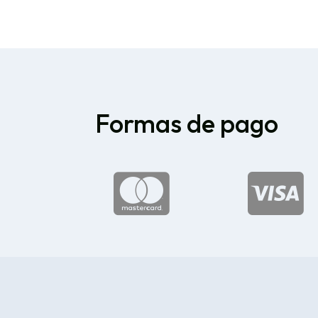
desde
$145.74
hasta
$175.09
Formas de pago

