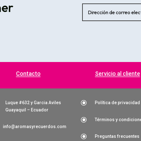
ner
Contacto
Servicio al cliente
\
Luque #632 y Garcia Aviles
Política de privacidad
Guayaquil – Ecuador
\
Términos y condicion
info@aromasyrecuerdos.com
\
Preguntas frecuentes