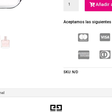
IRRESISTIBLE
Añadir a
EAU
DE
PARFUM
Aceptamos las siguientes
(GIVENCHY)
(MUJER)
CANTIDAD
SKU:
N/D
nal