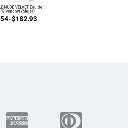
LE NUDE VELVET Eau de
(Givenchy) (Mujer)
.54
$
182.93
Rango
-
de
precios:
desde
$158.54
hasta
$182.93

