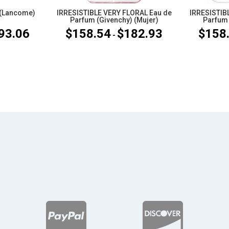
 (Lancome)
IRRESISTIBLE VERY FLORAL Eau de
IRRESISTIB
Parfum (Givenchy) (Mujer)
Parfum 
93.06
$
158.54
$
182.93
$
158
Rango
Rango
-
de
de
precios:
precios:
desde
desde
$188.72
$158.54
hasta
hasta
$193.06
$182.93

