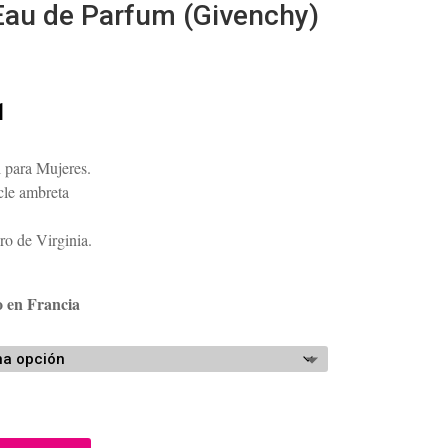
Eau de Parfum (Givenchy)
Rango
1
de
precios:
l para Mujeres.
desde
cle ambreta
$158.54
hasta
ro de Virginia.
$210.21
o en Francia