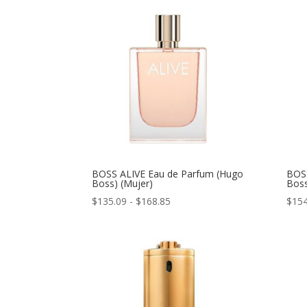
desde
$39.76
hasta
$49.96
BOSS ALIVE Eau de Parfum (Hugo
BOS
Boss) (Mujer)
Boss
Rango
$
135.09
-
$
168.85
$
154
de
precios:
desde
$135.09
hasta
$168.85