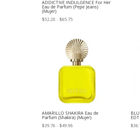
ADDICTIVE INDULGENCE For Her
Eau de Parfum (Pepe Jeans)
(Mujer)
Rango
$
52.20
-
$
65.75
de
precios:
desde
$52.20
hasta
$65.75
AMARILLO SHAKIRA Eau de
BLU
Parfum (Shakira) (Mujer)
EDT 
Rango
$
39.76
-
$
49.96
$
36.
de
precios: