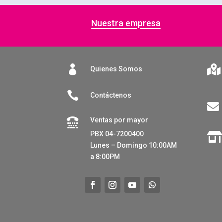
Nuestra empresa


Quienes Somos

Contáctenos

Ventas por mayor

PBX 04-7200400
Lunes – Domingo 10:00AM
a 8:00PM