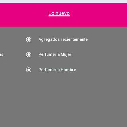
Lo nuevo
\
Agregados recientemente
\
es
Perfumería Mujer
\
Perfumería Hombre