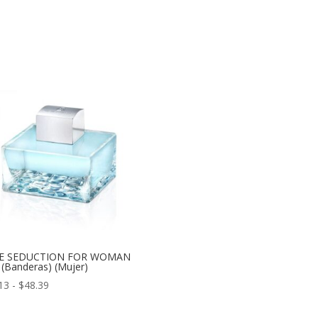
E SEDUCTION FOR WOMAN
(Banderas) (Mujer)
Rango
13
-
$
48.39
de
precios: