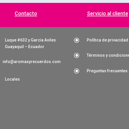
Contacto
Servicio al cliente
\
Luque #632 y Garcia Aviles
Política de privacidad
Guayaquil – Ecuador
\
Términos y condicion
info@aromasyrecuerdos.com
\
Preguntas frecuentes

Locales