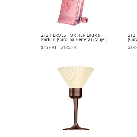
212 HEROES FOR HER Eau de
212 
Parfum (Carolina Herrera) (Mujer)
(Car
Rango
$
139.91
-
$
185.24
$
142
de
precios:
desde
$139.91
hasta
$185.24