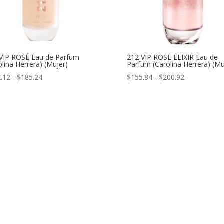
VIP ROSÉ Eau de Parfum
212 VIP ROSE ELIXIR Eau de
olina Herrera) (Mujer)
Parfum (Carolina Herrera) (Mu
Rango
Rango
.12
-
$
185.24
$
155.84
-
$
200.92
de
de
precios:
precios:
desde
desde
$142.12
$155.84
hasta
hasta
$185.24
$200.92