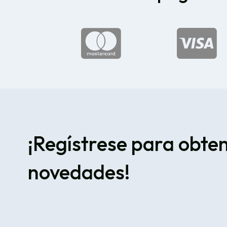


¡Regístrese para obte
novedades!