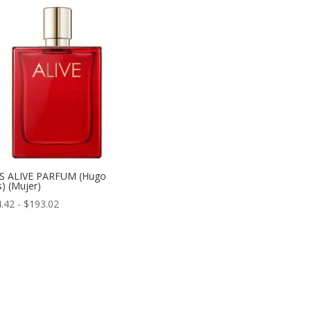
desde
$36.13
hasta
$48.39
S ALIVE PARFUM (Hugo
) (Mujer)
Rango
.42
-
$
193.02
de
precios:
desde
$154.42
hasta
$193.02