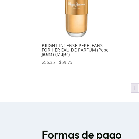
BRIGHT INTENSE PEPE JEANS
FOR HER EAU DE PARFUM (Pepe
Jeans) (Mujer)
Rango
$
56.35
-
$
69.75
de
precios:
desde
1
$56.35
hasta
$69.75
Formas de pago