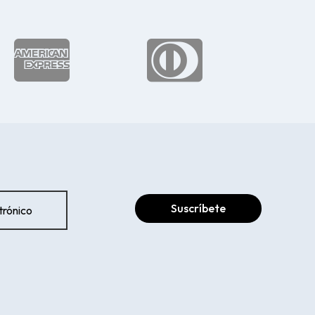


Suscríbete