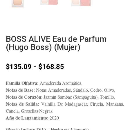
BOSS ALIVE Eau de Parfum
(Hugo Boss) (Mujer)
Rango
-
$
135.09
$
168.85
de
precios:
Familia Olfativa:
Amaderada Aromática.
desde
Notas de Base:
Notas Amaderadas, Sándalo, Cedro, Olivo.
$135.09
Notas de Corazón
: Jazmín Sambac (Sampaguita), Tomillo.
hasta
Notas de Salida:
Vainilla De Madagascar, Ciruela, Manzana,
$168.85
Canela, Grosellas Negras.
Año de Lanzamiento:
2020
(Precio Incluye IVA) – Hecho en Alemania