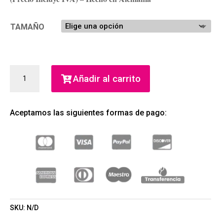
TAMAÑO
BOSS
Añadir al carrito
ALIVE
EAU
DE
Aceptamos las siguientes formas de pago:
PARFUM
(HUGO
BOSS)
(MUJER)
CANTIDAD
SKU:
N/D