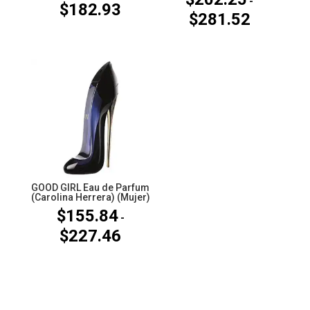
-
$
182.93
Rango
$
281.52
Rango
de
de
precios:
precios:
desde
desde
$158.54
$202.25
hasta
hasta
$182.93
$281.52
GOOD GIRL Eau de Parfum
(Carolina Herrera) (Mujer)
$
155.84
-
$
227.46
Rango
de
precios:
desde
$155.84