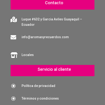
Contacto

Luque #632 y Garcia Aviles Guayaquil –
Ecuador

info@aromasyrecuerdos.com

Locales
Servicio al cliente
\
Política de privacidad
\
Términos y condiciones