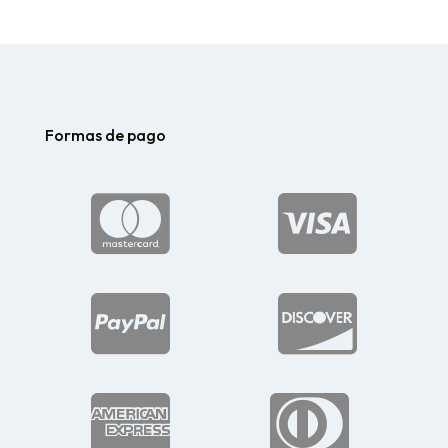
hasta
$227.46
Formas de pago





