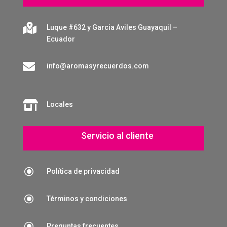

Luque #632 y Garcia Aviles Guayaquil –
Ecuador

info@aromasyrecuerdos.com

Locales
Servicio al cliente
\
Política de privacidad
\
Términos y condiciones
\
Preguntas frecuentes