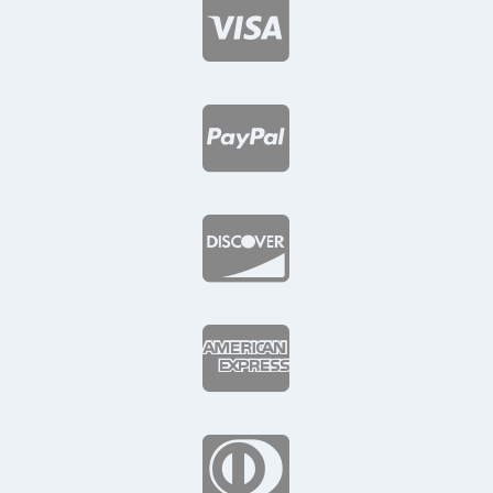




