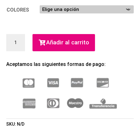
COLORES
COLOURSAFE
Añadir al carrito
MASCARILLA
CAPILAR
DE
Aceptamos las siguientes formas de pago:
COLOR
300ML
(NATURVITAL)
(MUJER)
CANTIDAD
SKU:
N/D