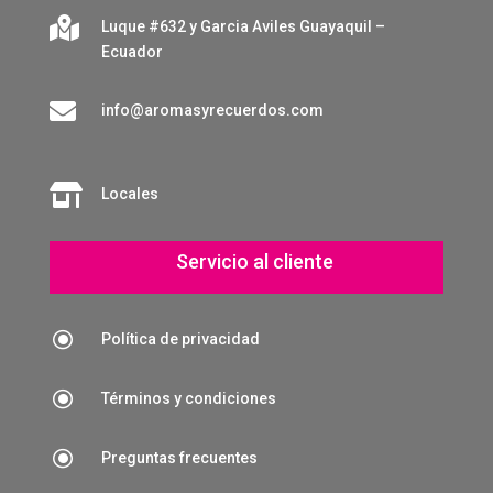

Luque #632 y Garcia Aviles Guayaquil –
Ecuador

info@aromasyrecuerdos.com

Locales
Servicio al cliente
\
Política de privacidad
\
Términos y condiciones
\
Preguntas frecuentes