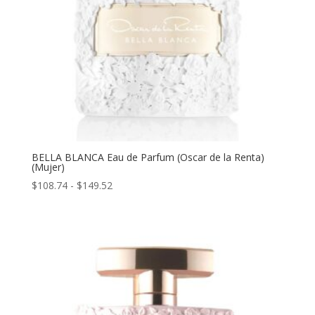
BELLA BLANCA Eau de Parfum (Oscar de la Renta)
(Mujer)
Rango
$
108.74
-
$
149.52
de
precios:
desde
$108.74
hasta
$149.52