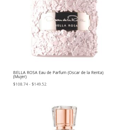
BELLA ROSA Eau de Parfum (Oscar de la Renta)
(Mujer)
Rango
$
108.74
-
$
149.52
de
precios:
desde
$108.74
hasta
$149.52