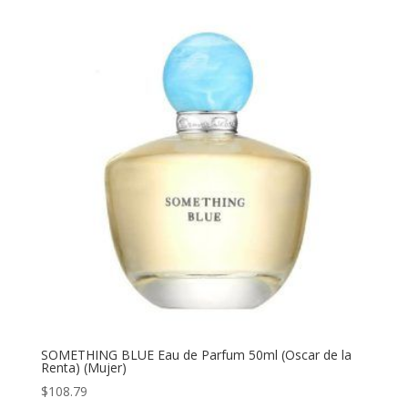
precios:
desde
$99.94
hasta
$183.51
SOMETHING BLUE Eau de Parfum 50ml (Oscar de la
Renta) (Mujer)
$
108.79