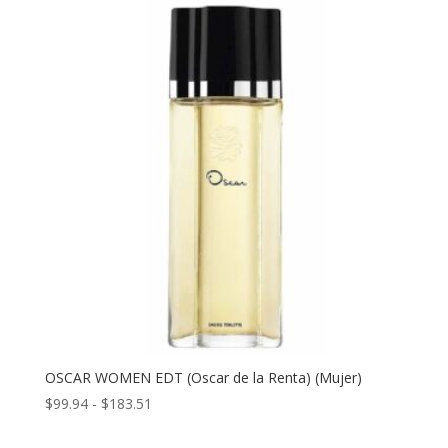
desde
$129.13
hasta
$163.12
OSCAR WOMEN EDT (Oscar de la Renta) (Mujer)
Rango
$
99.94
-
$
183.51
de