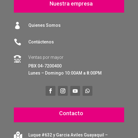
Nuestra empresa

Quienes Somos

Contáctenos
Ventas por mayor

PBX 04-7200400
Lunes – Domingo 10:00AM a 8:00PM
Contacto

Luque #632 y Garcia Aviles Guayaquil –