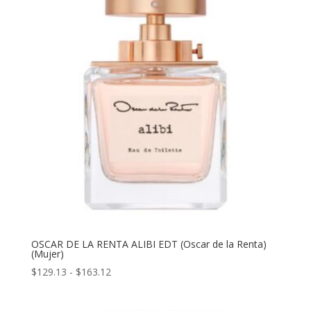
$135.93
hasta
$169.91
OSCAR DE LA RENTA ALIBI EDT (Oscar de la Renta)
(Mujer)
Rango
$
129.13
-
$
163.12
de
precios: