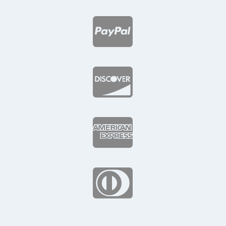



