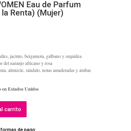
WOMEN Eau de Parfum
la Renta) (Mujer)
valles, jacinto, bergamota, gálbano y orquídea
lor del naranjo africano y rosa
nia, almizcle, sándalo, notas amaderadas y ámbar.
o en Estados Unidos
l carrito
 formas de pago: