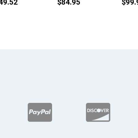
49.52
$
84.95
$
99.
Rango
de
precios:
desde
$108.74
hasta
$149.52

