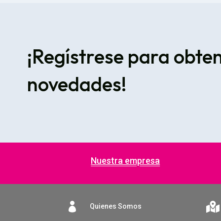
¡Regístrese para obte
novedades!
Nuestra empresa


Quienes Somos