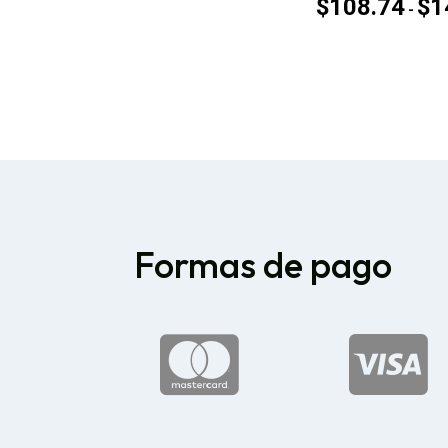
$
108.74
$
1
-
Formas de pago

