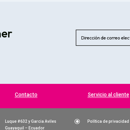
ner
Contacto
Servicio al cliente
\
Luque #632 y Garcia Aviles
Política de privacidad
Guayaquil – Ecuador