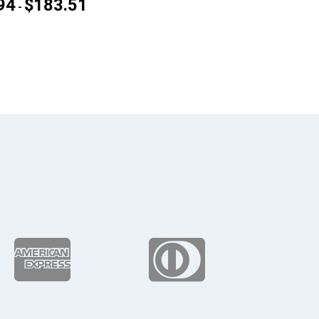
94
$
183.51
Rango
-
de
precios:
desde
$99.94
hasta
$183.51

