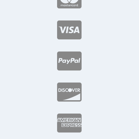



