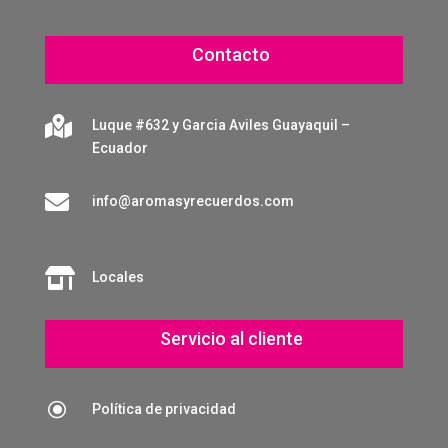
Contacto

Luque #632 y Garcia Aviles Guayaquil –
Ecuador

info@aromasyrecuerdos.com

Locales
Servicio al cliente
\
Política de privacidad