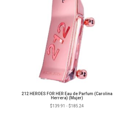
hasta
$169.56
212 HEROES FOR HER Eau de Parfum (Carolina
Herrera) (Mujer)
Rango
$
139.91
-
$
185.24
de
precios:
desde