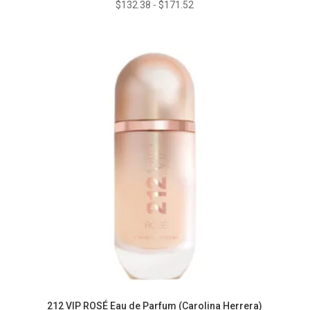
Rango
$
132.38
-
$
171.52
de
precios:
desde
$132.38
hasta
$171.52
212 VIP ROSÉ Eau de Parfum (Carolina Herrera)