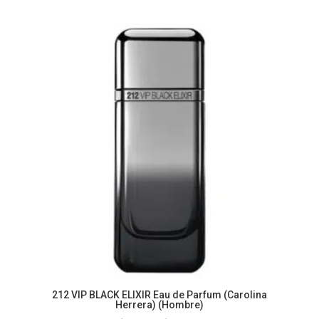
de
precios:
desde
$124.48
hasta
$204.24
212 VIP BLACK ELIXIR Eau de Parfum (Carolina
Herrera) (Hombre)