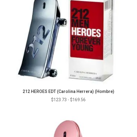
212 HEROES EDT (Carolina Herrera) (Hombre)
Rango
$
123.73
-
$
169.56
de
precios:
desde
$123.73