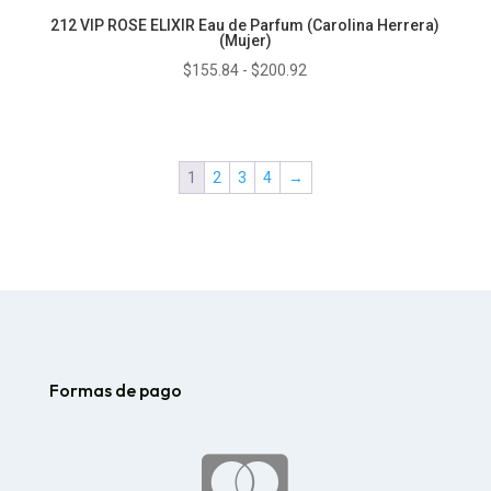
212 VIP ROSE ELIXIR Eau de Parfum (Carolina Herrera)
(Mujer)
Rango
$
155.84
-
$
200.92
de
precios:
desde
1
2
3
4
→
$155.84
hasta
$200.92
Formas de pago
