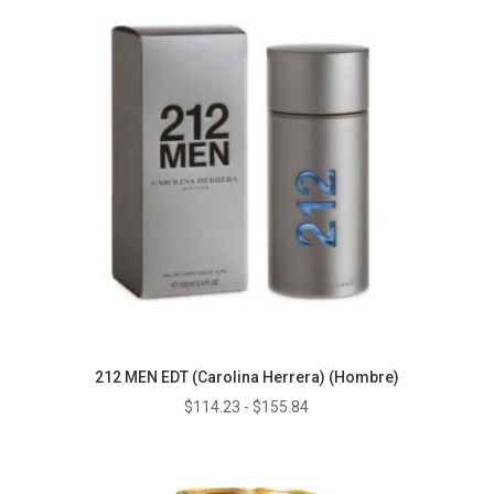
$139.91
hasta
$185.24
212 MEN EDT (Carolina Herrera) (Hombre)
Rango
$
114.23
-
$
155.84
de
precios:
desde