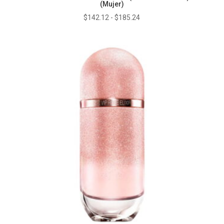
(Mujer)
Rango
$
142.12
-
$
185.24
de
precios:
desde
$142.12
hasta
$185.24