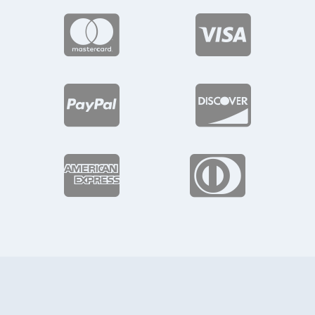





