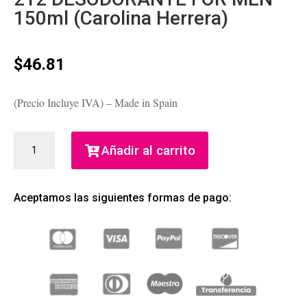
150ml (Carolina Herrera)
$
46.81
(Precio Incluye IVA) – Made in Spain
212
Añadir al carrito
DESODORANTE
FOR
MEN
Aceptamos las siguientes formas de pago:
150ML
(CAROLINA
HERRERA)
CANTIDAD