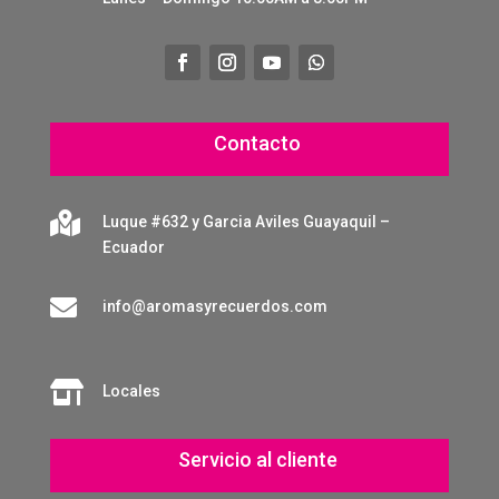
Contacto

Luque #632 y Garcia Aviles Guayaquil –
Ecuador

info@aromasyrecuerdos.com

Locales
Servicio al cliente