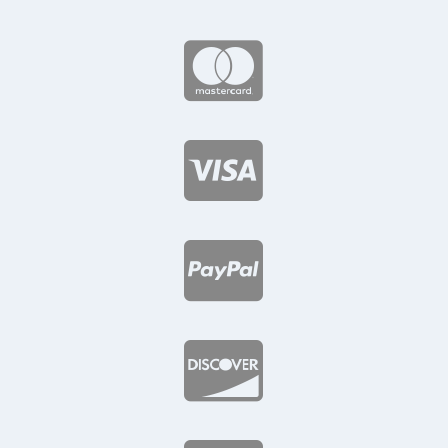



