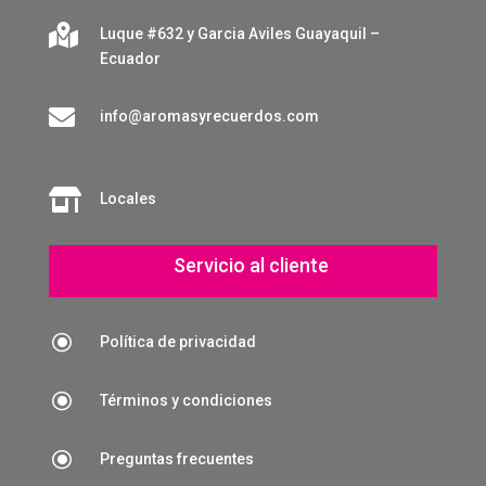

Luque #632 y Garcia Aviles Guayaquil –
Ecuador

info@aromasyrecuerdos.com

Locales
Servicio al cliente
\
Política de privacidad
\
Términos y condiciones
\
Preguntas frecuentes