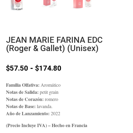
JEAN MARIE FARINA EDC
(Roger & Gallet) (Unisex)
Rango
-
$
57.50
$
174.80
de
precios:
Familia Olfativa:
Aromático
desde
Notas de Salida:
petit grain
$57.50
Notas de Corazón:
romero
hasta
Notas de Base:
lavanda.
$174.80
Año de Lanzamiento:
2022
(Precio Incluye IVA) – Hecho en Francia