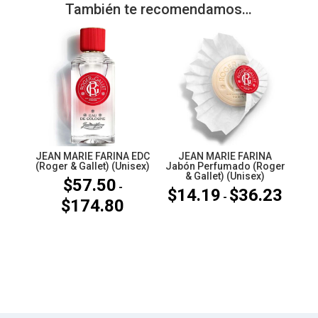
También te recomendamos…
JEAN MARIE FARINA EDC
JEAN MARIE FARINA
(Roger & Gallet) (Unisex)
Jabón Perfumado (Roger
& Gallet) (Unisex)
$
57.50
-
$
14.19
$
36.23
Rango
-
$
174.80
Rango
de
de
precios
precios:
desde
desde
$14.19
$57.50
hasta
hasta
$36.23
$174.80