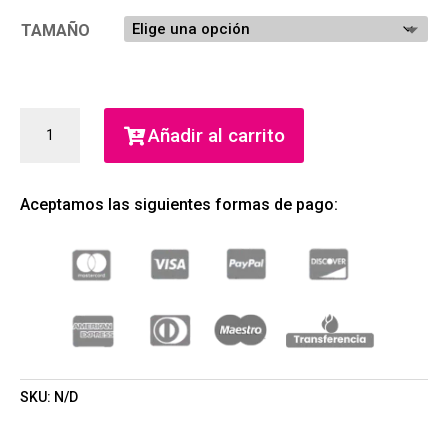
TAMAÑO
JEAN
Añadir al carrito
MARIE
FARINA
EDC
Aceptamos las siguientes formas de pago:
(ROGER
&
GALLET)
(UNISEX)
CANTIDAD
SKU:
N/D