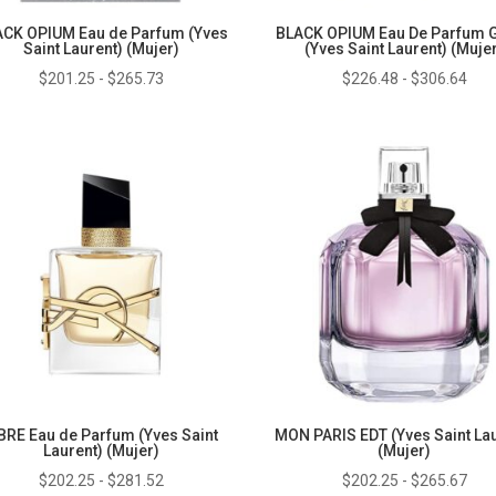
CK OPIUM Eau de Parfum (Yves
BLACK OPIUM Eau De Parfum Gl
Saint Laurent) (Mujer)
(Yves Saint Laurent) (Muje
Rango
Ran
$
201.25
-
$
265.73
$
226.48
-
$
306.64
de
de
precios:
prec
desde
des
$201.25
$22
hasta
has
$265.73
$30
BRE Eau de Parfum (Yves Saint
MON PARIS EDT (Yves Saint Lau
Laurent) (Mujer)
(Mujer)
Rango
Ran
$
202.25
-
$
281.52
$
202.25
-
$
265.67