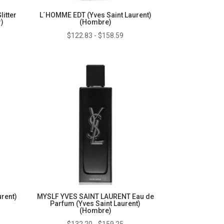
itter
L´HOMME EDT (Yves Saint Laurent)
r)
(Hombre)
go
Rango
$
122.83
-
$
158.59
de
ios:
precios:
de
desde
6.48
$122.83
ta
hasta
6.64
$158.59
rent)
MYSLF YVES SAINT LAURENT Eau de
Parfum (Yves Saint Laurent)
(Hombre)
go
Rango
$
132.20
-
$
159.25