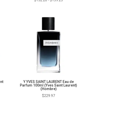
de
ios:
precios:
de
desde
2.25
$132.20
ta
hasta
5.67
$159.25
nt
Y YVES SAINT LAURENT Eau de
Parfum 100ml (Yves Saint Laurent)
(Hombre)
go
$
229.97
ios:
de