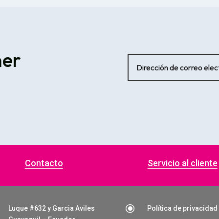
ner
Contacto
Servicio al cliente
\
Luque #632 y Garcia Aviles
Política de privacidad