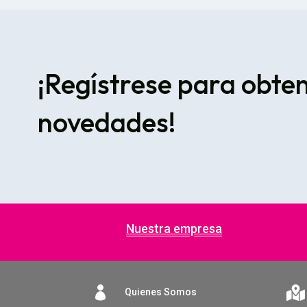
¡Regístrese para obte
novedades!
Nuestra empresa


Quienes Somos