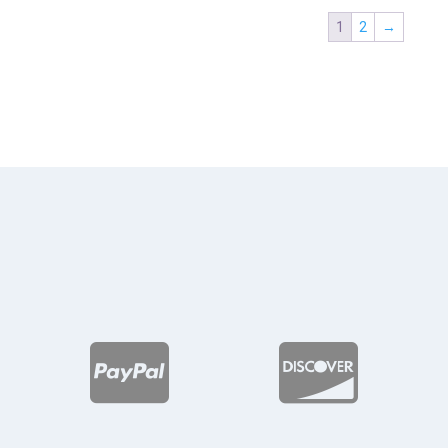
desde
$19
1
2
→
$158.59
has
hasta
$27
$191.05

