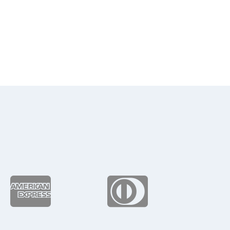
7.56
ta
6.28

