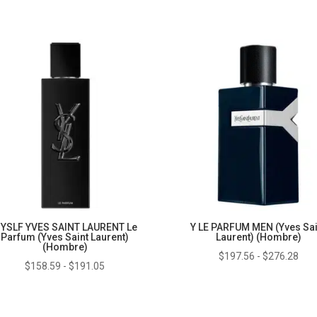
de
de
precios:
prec
desde
des
$202.25
$20
hasta
has
$281.52
$26
YSLF YVES SAINT LAURENT Le
Y LE PARFUM MEN (Yves Sai
Parfum (Yves Saint Laurent)
Laurent) (Hombre)
(Hombre)
Ran
$
197.56
-
$
276.28
Rango
$
158.59
-
$
191.05
de
de
prec
precios:
des