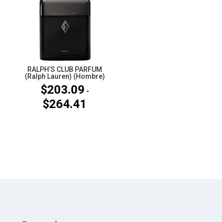
hasta
$134.55
RALPH’S CLUB PARFUM
(Ralph Lauren) (Hombre)
$
203.09
-
$
264.41
Rango
de
precios:
desde
$203.09
hasta
$264.41