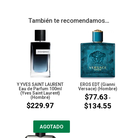
También te recomendamos…
Y YVES SAINT LAURENT
EROS EDT (Gianni
Eau de Parfum 100ml
Versace) (Hombre)
(Yves Saint Laurent)
$
77.63
(Hombre)
-
$
229.97
$
134.55
Rango
de
precios:
AGOTADO
desde
$77.63