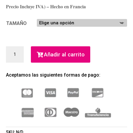
Precio Incluye IVA) – Hecho en Francia
TAMAÑO
Y
Añadir al carrito
LE
PARFUM
MEN
Aceptamos las siguientes formas de pago:
(YVES
SAINT
LAURENT)
(HOMBRE)
CANTIDAD
SKU:
N/D