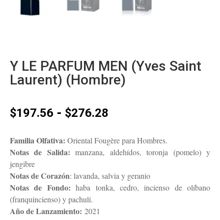
Y LE PARFUM MEN (Yves Saint
Laurent) (Hombre)
Rango
-
$
197.56
$
276.28
de
precios:
Familia Olfativa:
Oriental Fougère para Hombres.
desde
Notas de Salida:
manzana, aldehídos, toronja (pomelo) y
$197.56
jengibre
hasta
Notas de Corazón
: lavanda, salvia y geranio
$276.28
Notas de Fondo:
haba tonka, cedro, incienso de olíbano
(franquincienso) y pachulí.
Año de Lanzamiento:
2021