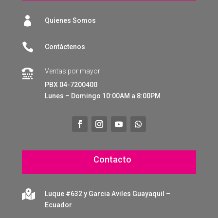

Quienes Somos

Contáctenos
Ventas por mayor

PBX 04-7200400
Lunes – Domingo 10:00AM a 8:00PM
Contacto

Luque #632 y Garcia Aviles Guayaquil –
Ecuador