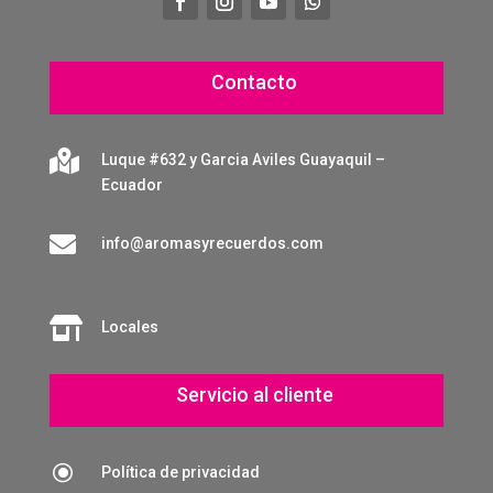
Contacto

Luque #632 y Garcia Aviles Guayaquil –
Ecuador

info@aromasyrecuerdos.com

Locales
Servicio al cliente
\
Política de privacidad