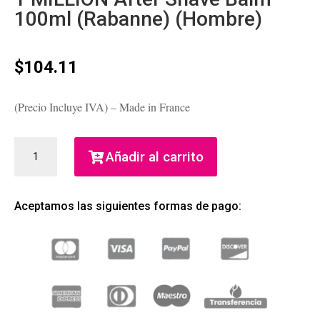
100ml (Rabanne) (Hombre)
$
104.11
(Precio Incluye IVA) – Made in France
1
Añadir al carrito
MILLION
AFTER
SHAVE
Aceptamos las siguientes formas de pago:
BALM
100ML
(RABANNE)
(HOMBRE)
CANTIDAD