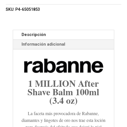
SKU:
P4-65051853
Descripción
Información adicional
1 MILLION After
Shave Balm 100ml
(3.4 oz)
La faceta más provocadora de Rabanne,
diamantes y lingotes de oro nos trae esta loción
para después del afeitado que dejará la piel