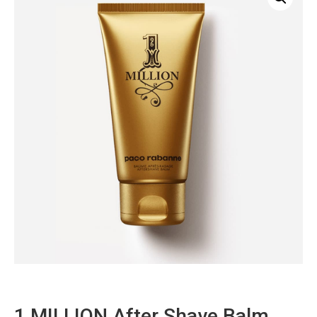
1 MILLION After Shave Balm