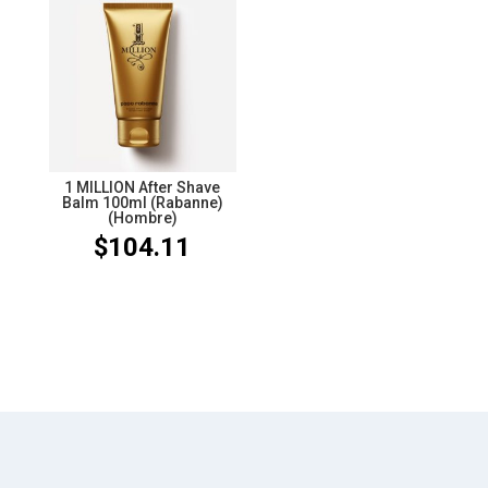
desde
$114.34
hasta
$191.36
1 MILLION After Shave
Balm 100ml (Rabanne)
(Hombre)
$
104.11