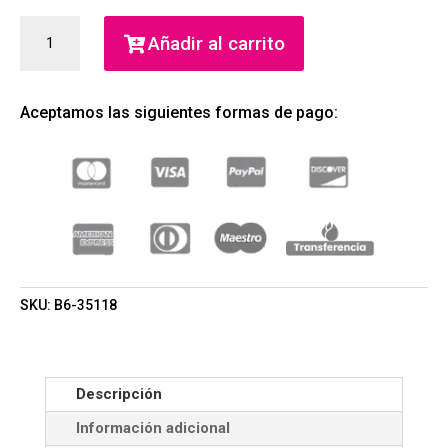
BOSS
Añadir al carrito
BOTTLED
AFTER
SHAVE
Aceptamos las siguientes formas de pago:
100ML
(HUGO
BOSS)
(HOMBRE)
CANTIDAD
SKU:
B6-35118
Descripción
Información adicional