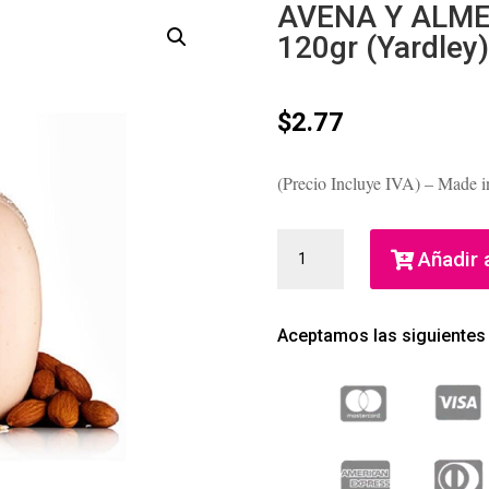
AVENA Y ALM
120gr (Yardley)
$
2.77
(Precio Incluye IVA) – Made i
AVENA
Añadir a
Y
ALMENDRA
JABON
Aceptamos las siguientes
EN
BARRA
120GR
(YARDLEY)
(UNISEX)
CANTIDAD