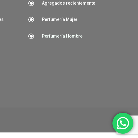
\
Agregados recientemente
\
es
Perfumería Mujer
\
Perfumería Hombre