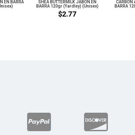
N EN BARRA
SHEA BUTTERMILK JABÓN EN
CARBÓN 
Unisex)
BARRA 120gr (Yardley) (Unisex)
BARRA 120
$
2.77

