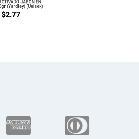
ACTIVADO JABÓN EN
gr (Yardley) (Unisex)
$
2.77

