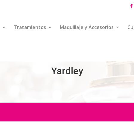
Tratamientos
Maquillaje y Accesorios
Cu
Yardley