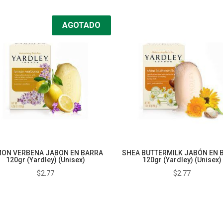
AGOTADO
MON VERBENA JABON EN BARRA
SHEA BUTTERMILK JABÓN EN 
120gr (Yardley) (Unisex)
120gr (Yardley) (Unisex)
$
2.77
$
2.77