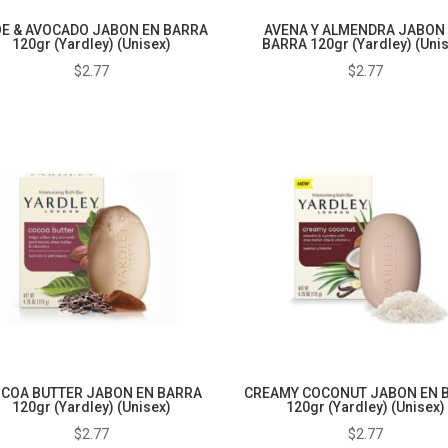
E & AVOCADO JABON EN BARRA
AVENA Y ALMENDRA JABON
120gr (Yardley) (Unisex)
BARRA 120gr (Yardley) (Unis
$
2.77
$
2.77
COA BUTTER JABON EN BARRA
CREAMY COCONUT JABON EN 
120gr (Yardley) (Unisex)
120gr (Yardley) (Unisex)
$
2.77
$
2.77