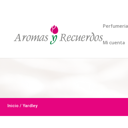
Perfumeria
Mi cuenta
Inicio
/ Yardley