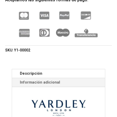
BARRA
120GR
(YARDLEY)
(UNISEX)
CANTIDAD
SKU:
Y1-00002
Descripción
Información adicional