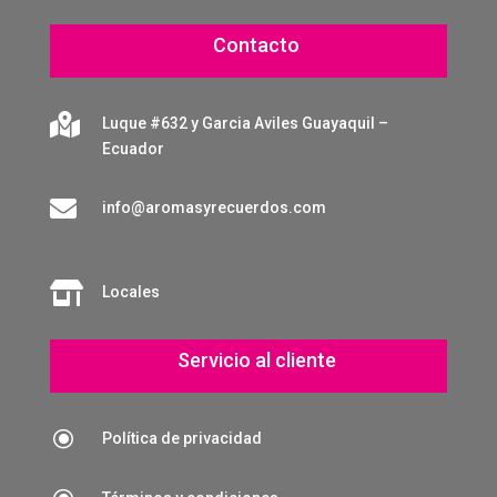
Contacto

Luque #632 y Garcia Aviles Guayaquil –
Ecuador

info@aromasyrecuerdos.com

Locales
Servicio al cliente
\
Política de privacidad