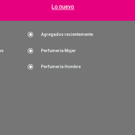
Lo nuevo
\
Agregados recientemente
\
es
Perfumería Mujer
\
Perfumería Hombre