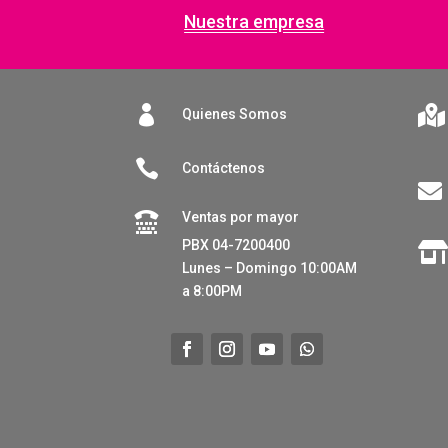
Nuestra empresa


Quienes Somos

Contáctenos

Ventas por mayor

PBX 04-7200400
Lunes – Domingo 10:00AM
a 8:00PM