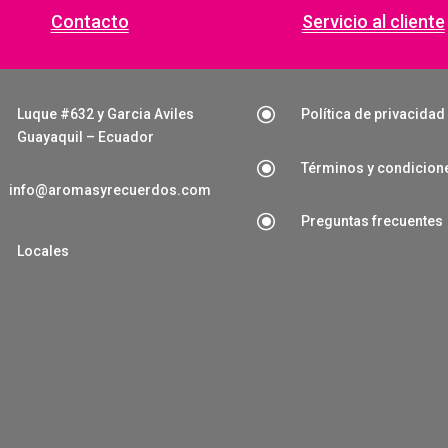
Contacto
Servicio al cliente
\
Luque #632 y Garcia Aviles
Política de privacidad
Guayaquil – Ecuador
\
Términos y condicion
info@aromasyrecuerdos.com
\
Preguntas frecuentes

Locales