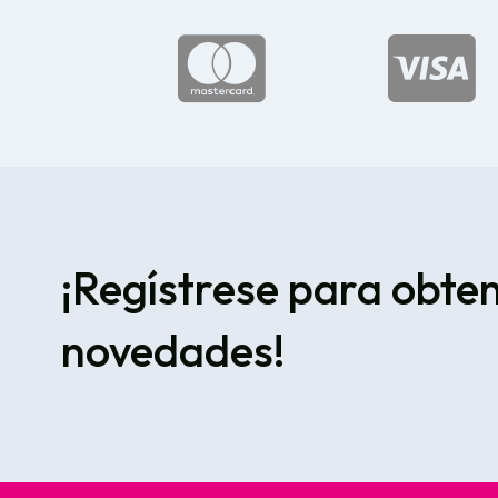


¡Regístrese para obte
novedades!