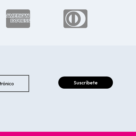


Suscríbete