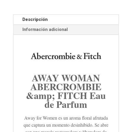
Descripción
Información adicional
AWAY WOMAN
ABERCROMBIE
&amp; FITCH Eau
de Parfum
Away for Women es un
aroma
floral afrutada
que captura un momento desinhibido.
S
e abre
con una mezcla restauradora y liberadora de