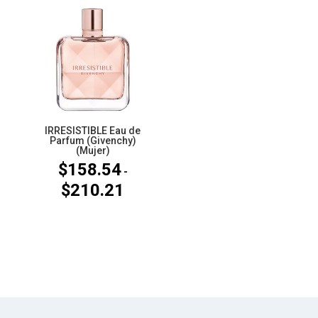
desde
desde
$109.88
$100.63
hasta
hasta
$137.60
$128.35
IRRESISTIBLE Eau de
Parfum (Givenchy)
(Mujer)
$
158.54
-
$
210.21
Rango
de
precios:
desde
$158.54
hasta
$210.21