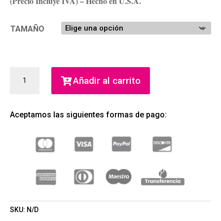
(Precio Incluye IVA) – Hecho en U.S.A.
TAMAÑO
AWAY
Añadir al carrito
WOMAN
ABERCROMBIE
&
Aceptamos las siguientes formas de pago:
FITCH
EAU
DE
PARFUM
(ABERCROMBIE
&
FITCH)
(MUJER)
CANTIDAD
SKU:
N/D