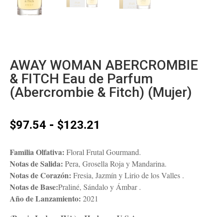
AWAY WOMAN ABERCROMBIE
& FITCH Eau de Parfum
(Abercrombie & Fitch) (Mujer)
Rango
-
$
97.54
$
123.21
de
precios:
Familia Olfativa:
Floral Frutal Gourmand.
desde
Notas de Salida:
Pera, Grosella Roja y Mandarina.
$97.54
Notas de Corazón:
Fresia, Jazmín y Lirio de los Valles .
hasta
Notas de Base:
Praliné, Sándalo y Ámbar .
$123.21
Año de Lanzamiento:
2021