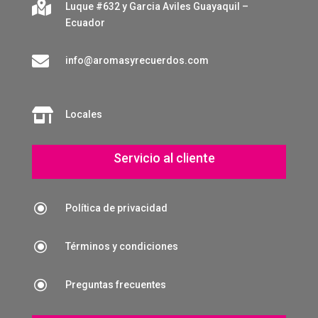

Luque #632 y Garcia Aviles Guayaquil –
Ecuador

info@aromasyrecuerdos.com

Locales
Servicio al cliente
\
Política de privacidad
\
Términos y condiciones
\
Preguntas frecuentes