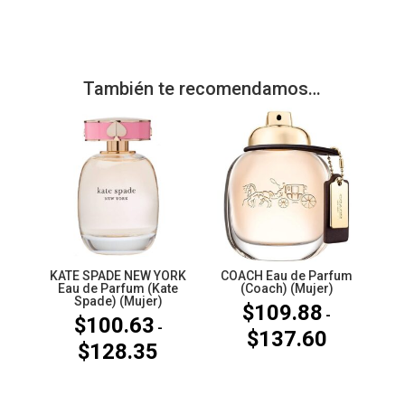
También te recomendamos…
KATE SPADE NEW YORK
COACH Eau de Parfum
Eau de Parfum (Kate
(Coach) (Mujer)
Spade) (Mujer)
$
109.88
-
$
100.63
-
$
137.60
Rango
$
128.35
Rango
de
de
precios:
precios: