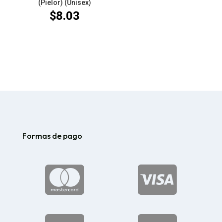
(Pielor) (Unisex)
$
8.03
Formas de pago

