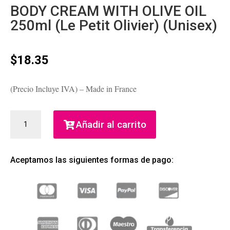
BODY CREAM WITH OLIVE OIL
250ml (Le Petit Olivier) (Unisex)
$
18.35
(Precio Incluye IVA) – Made in France
BODY
Añadir al carrito
CREAM
WITH
OLIVE
Aceptamos las siguientes formas de pago:
OIL
250ML
(LE
PETIT
OLIVIER)
(UNISEX)